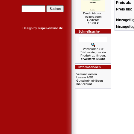
Preis ab:
Preis bis:
Durch Abbruch
weiterbauen
hinzugefüg
Gedichte
10,80 €
hinzugefüg
Design by
super-online.de
Schnellsuche
Verwenden Sie
Stichworte, um ein
Produkt zu finden.
erweiterte Suche
Informationen
Versandkosten
Unsere AGB
Gutschein einlösen
Ihr Account