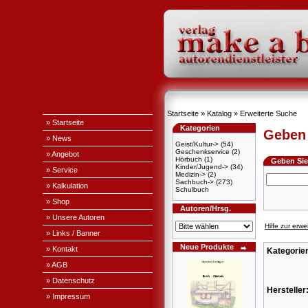
Startseite
»
Katalog
»
Erweiterte Suche
» Startseite
Kategorien
Geben 
» News
Geist/Kultur->
(54)
Geschenkservice
(2)
» Angebot
Hörbuch
(1)
Geben Sie 
Kinder/Jugend->
(34)
» Service
Medizin->
(2)
Sachbuch->
(273)
» Kalkulation
Schulbuch
» Shop
Autoren/Hrsg.
» Unsere Autoren
Hilfe zur erw
» Links / Banner
Neue Produkte
» Kontakt
Kategorie
» AGB
» Datenschutz
Hersteller
» Impressum