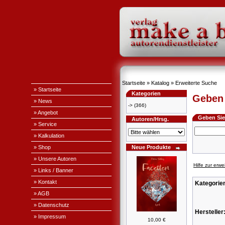
Startseite
»
Katalog
»
Erweiterte Suche
» Startseite
Kategorien
Geben 
» News
->
(366)
» Angebot
Geben Sie 
Autoren/Hrsg.
» Service
» Kalkulation
» Shop
Neue Produkte
» Unsere Autoren
Hilfe zur erw
» Links / Banner
» Kontakt
Kategorie
» AGB
» Datenschutz
Hersteller
» Impressum
10,00 €