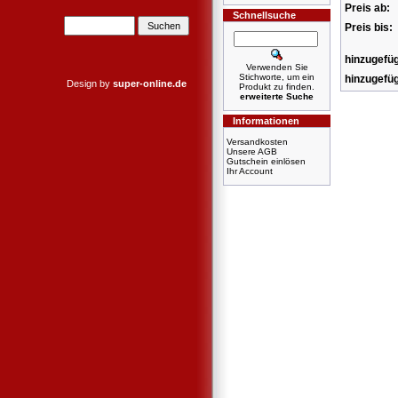
Preis ab:
Schnellsuche
Preis bis:
hinzugefüg
Verwenden Sie
Stichworte, um ein
hinzugefüg
Design by
super-online.de
Produkt zu finden.
erweiterte Suche
Informationen
Versandkosten
Unsere AGB
Gutschein einlösen
Ihr Account