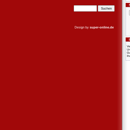
Design by
super-online.de
Ve
U
Gu
Ih