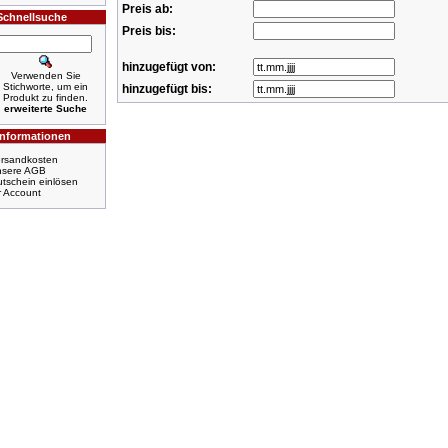
Preis ab:
Schnellsuche
Preis bis:
hinzugefügt von:
Verwenden Sie
Stichworte, um ein
hinzugefügt bis:
Produkt zu finden.
erweiterte Suche
Informationen
rsandkosten
nsere AGB
tschein einlösen
r Account