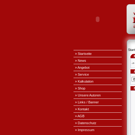
Start
» Startseite
» News
->
» Angebot
» Service
» Kalkulation
» Shop
» Unsere Autoren
» Links / Banner
» Kontakt
» AGB
» Datenschutz
» Impressum