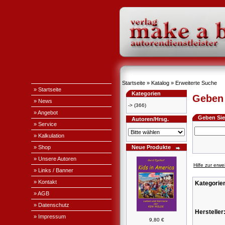
Startseite
»
Katalog
»
Erweiterte Suche
» Startseite
Kategorien
Geben 
» News
->
(366)
» Angebot
Geben Sie 
Autoren/Hrsg.
» Service
» Kalkulation
» Shop
Neue Produkte
» Unsere Autoren
Hilfe zur erw
» Links / Banner
» Kontakt
Kategorie
» AGB
» Datenschutz
Hersteller
» Impressum
9,80 €