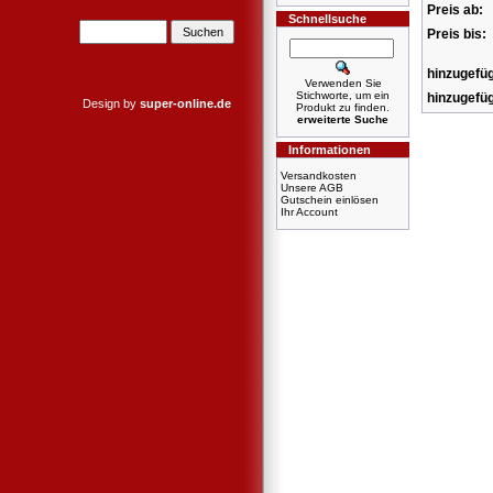
Preis ab:
Schnellsuche
Preis bis:
hinzugefüg
Verwenden Sie
Stichworte, um ein
hinzugefüg
Design by
super-online.de
Produkt zu finden.
erweiterte Suche
Informationen
Versandkosten
Unsere AGB
Gutschein einlösen
Ihr Account