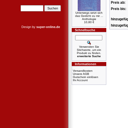
Preis ab:
Preis bis:
Unterwegs setzt sich
das Gedicht zu mir ...
hinzugefüg
Anthologie
10,80 €
hinzugefüg
Design by
super-online.de
Schnellsuche
Verwenden Sie
Stichworte, um ein
Produkt zu finden.
erweiterte Suche
Informationen
Versandkosten
Unsere AGB
Gutschein einlösen
Ihr Account