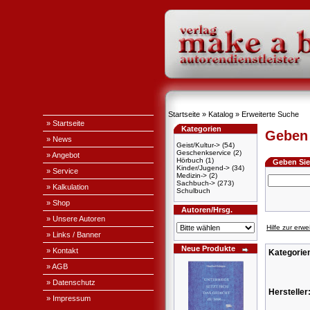
Startseite
»
Katalog
»
Erweiterte Suche
» Startseite
Kategorien
Geben 
» News
Geist/Kultur->
(54)
Geschenkservice
(2)
» Angebot
Hörbuch
(1)
Geben Sie 
Kinder/Jugend->
(34)
» Service
Medizin->
(2)
Sachbuch->
(273)
» Kalkulation
Schulbuch
» Shop
Autoren/Hrsg.
» Unsere Autoren
Hilfe zur erw
» Links / Banner
Neue Produkte
» Kontakt
Kategorie
» AGB
» Datenschutz
Hersteller
» Impressum