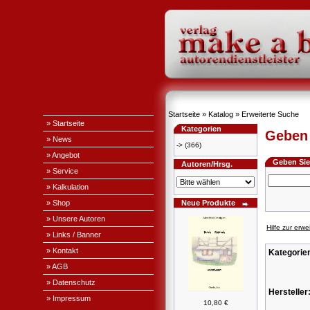
Startseite
»
Katalog
»
Erweiterte Suche
» Startseite
Kategorien
Geben 
» News
->
(366)
» Angebot
Geben Sie 
Autoren/Hrsg.
» Service
» Kalkulation
» Shop
Neue Produkte
» Unsere Autoren
Hilfe zur erw
» Links / Banner
» Kontakt
Kategorie
» AGB
» Datenschutz
Hersteller
» Impressum
10,80 €