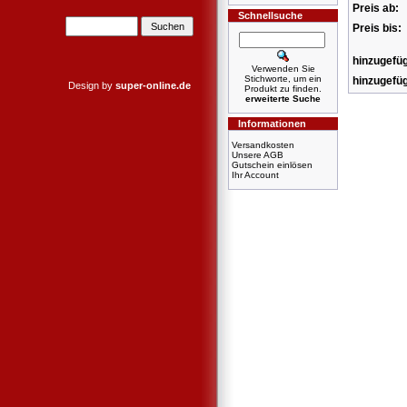
Preis ab:
Schnellsuche
Preis bis:
hinzugefüg
Verwenden Sie
Stichworte, um ein
hinzugefüg
Design by
super-online.de
Produkt zu finden.
erweiterte Suche
Informationen
Versandkosten
Unsere AGB
Gutschein einlösen
Ihr Account