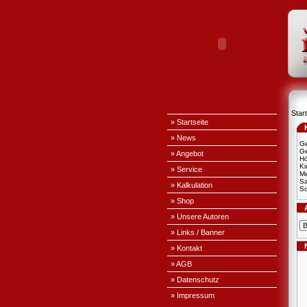
Start
» Startseite
» News
Ge
Ge
» Angebot
H
Ki
» Service
Me
S
» Kalkulation
Sc
» Shop
» Unsere Autoren
» Links / Banner
» Kontakt
» AGB
» Datenschutz
» Impressum