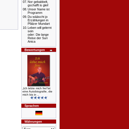
07.
Nor gebabbelt,
gschafft is glei!
08.
Unser Name ist
Programm
09.
Du wääscht jo
Erzählungen in
Pfälzer Mundart
10.
Leben will gelernt
sein
oder: Die lange
Reise der Suri
Anica
Bewertungen
„Ich lebte mich frei“ist
eine Autobiografie, die
mich bis in ..
Sprachen
Währungen