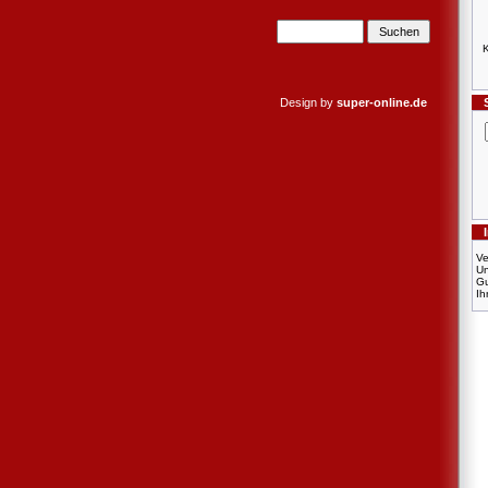
K
Design by
super-online.de
Ve
U
Gu
Ih