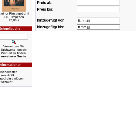
Preis ab:
Preis bis:
leiner Filmratgeber II
111 Filmperlen
hinzugefügt von:
12,80 €
hinzugefügt bis:
Schnellsuche
Verwenden Sie
Stichworte, um ein
Produkt zu finden.
erweiterte Suche
Informationen
rsandkosten
nsere AGB
tschein einlösen
r Account