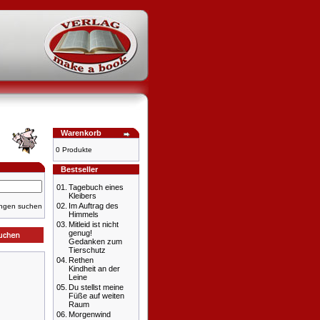
Warenkorb
0 Produkte
Bestseller
01.
Tagebuch eines
Kleibers
02.
Im Auftrag des
ungen suchen
Himmels
03.
Mitleid ist nicht
genug!
Gedanken zum
Tierschutz
04.
Rethen
Kindheit an der
Leine
05.
Du stellst meine
Füße auf weiten
Raum
06.
Morgenwind