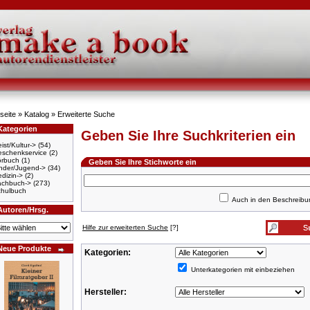
seite
»
Katalog
»
Erweiterte Suche
Kategorien
Geben Sie Ihre Suchkriterien ein
ist/Kultur->
(54)
schenkservice
(2)
örbuch
(1)
Geben Sie Ihre Stichworte ein
nder/Jugend->
(34)
dizin->
(2)
achbuch->
(273)
hulbuch
Auch in den Beschreib
Autoren/Hrsg.
Hilfe zur erweiterten Suche
[?]
Neue Produkte
Kategorien:
Unterkategorien mit einbeziehen
Hersteller: