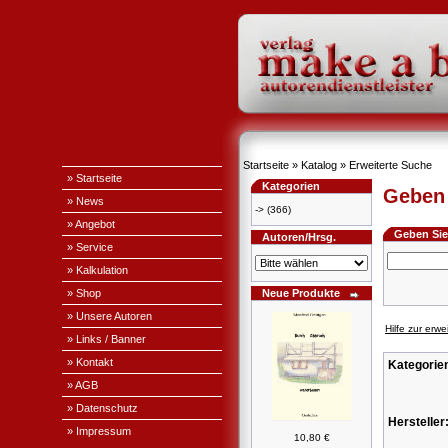
Startseite
»
Katalog
»
Erweiterte Suche
» Startseite
Kategorien
Geben 
» News
->
(366)
» Angebot
Geben Sie 
Autoren/Hrsg.
» Service
» Kalkulation
» Shop
Neue Produkte
» Unsere Autoren
Hilfe zur erw
» Links / Banner
» Kontakt
Kategorie
» AGB
» Datenschutz
Hersteller
» Impressum
10,80 €