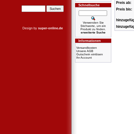
Preis ab:
Schnellsuche
Preis bis:
hinzugefüg
Verwenden Sie
Stichworte, um ein
hinzugefüg
Design by
super-online.de
Produkt zu finden.
erweiterte Suche
Informationen
Versandkosten
Unsere AGB
Gutschein einlösen
Ihr Account