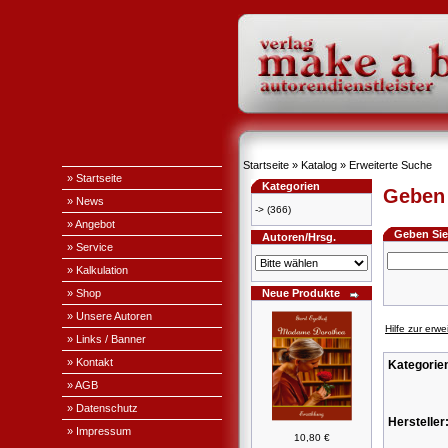
Startseite
»
Katalog
»
Erweiterte Suche
» Startseite
Kategorien
Geben 
» News
->
(366)
» Angebot
Geben Sie 
Autoren/Hrsg.
» Service
» Kalkulation
» Shop
Neue Produkte
» Unsere Autoren
Hilfe zur erw
» Links / Banner
» Kontakt
Kategorie
» AGB
» Datenschutz
Hersteller
» Impressum
10,80 €