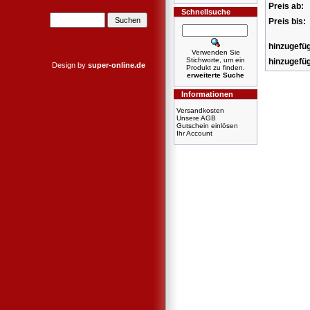
Preis ab:
Schnellsuche
Preis bis:
hinzugefüg
Verwenden Sie
Stichworte, um ein
hinzugefüg
Design by
super-online.de
Produkt zu finden.
erweiterte Suche
Informationen
Versandkosten
Unsere AGB
Gutschein einlösen
Ihr Account