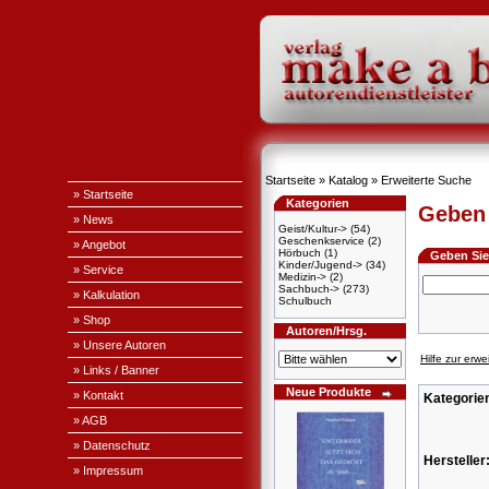
Startseite
»
Katalog
»
Erweiterte Suche
» Startseite
Kategorien
Geben 
» News
Geist/Kultur->
(54)
Geschenkservice
(2)
» Angebot
Hörbuch
(1)
Geben Sie 
Kinder/Jugend->
(34)
» Service
Medizin->
(2)
Sachbuch->
(273)
» Kalkulation
Schulbuch
» Shop
Autoren/Hrsg.
» Unsere Autoren
Hilfe zur erw
» Links / Banner
Neue Produkte
» Kontakt
Kategorie
» AGB
» Datenschutz
Hersteller
» Impressum