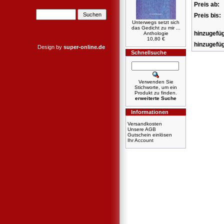
Preis ab:
Preis bis:
Unterwegs setzt sich
das Gedicht zu mir ...
hinzugefüg
Anthologie
10,80 €
hinzugefüg
Design by
super-online.de
Schnellsuche
Verwenden Sie
Stichworte, um ein
Produkt zu finden.
erweiterte Suche
Informationen
Versandkosten
Unsere AGB
Gutschein einlösen
Ihr Account