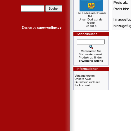
Preis ab:
Preis bis:
Die Ladelund-Chronik
Bd. I
hinzugefüg
Unser Dorf auf der
Geest
hinzugefüg
35,00 €
Design by
super-online.de
Schnellsuche
Verwenden Sie
Stichworte, um ein
Produkt zu finden.
erweiterte Suche
Informationen
Versandkosten
Unsere AGB
Gutschein einlösen
Ihr Account