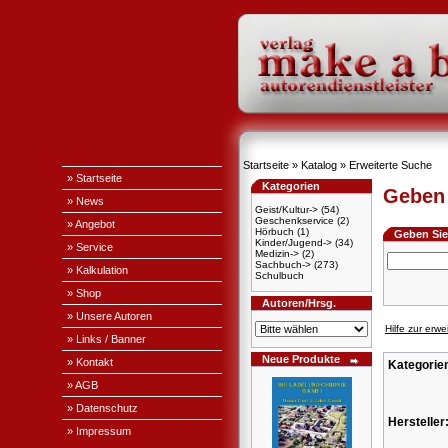
Startseite
»
Katalog
»
Erweiterte Suche
» Startseite
Kategorien
Geben 
» News
Geist/Kultur->
(54)
Geschenkservice
(2)
» Angebot
Hörbuch
(1)
Geben Sie 
Kinder/Jugend->
(34)
» Service
Medizin->
(2)
Sachbuch->
(273)
» Kalkulation
Schulbuch
» Shop
Autoren/Hrsg.
» Unsere Autoren
Hilfe zur erw
» Links / Banner
Neue Produkte
» Kontakt
Kategorie
» AGB
» Datenschutz
Hersteller
» Impressum