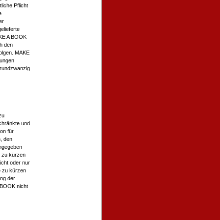
iche Pflicht
e
er
elieferte
AKE A BOOK
h den
folgen. MAKE
zungen
erundzwanzig
zu
chränkte und
on für
, den
angegeben
e zu kürzen
cht oder nur
e zu kürzen
ng der
A BOOK nicht