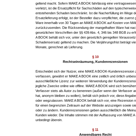
geltend macht. Sofern MAKE A BOOK fahrlässig eine vertragswesentl
verletzt, ist die Ersatzpflicht für Sachschäden auf den typischerweis
entstehenden Schaden beschränkt. Ist die Nacherfüllung im Wege d
Ersatzlieferung erfolgt, ist der Besteller dazu verpflichtet, die zuerst g
Ware innerhalb von 30 Tagen an MAKE A BOOK auf Kosten von M
zurückzusenden. Die Rücksendung der mangelhaften Ware hat nac
gesetzlichen Vorschriften der §§ 439 Abs. 4, 346 bis 348 BGB zu er
A BOOK behält sich vor, unter den gesetzlich geregelten Vorausset
Schadensersatz geltend zu machen. Die Verjährungsfrist beträgt vi
Monate, gerechnet ab Lieferung.
§ 10
Rechtseinräumung, Kundenrezensionen
Entscheidet sich der Nutzer, eine MAKE A BOOK-Kundenrezension 
verfassen, gewährt er MAKE A BOOK eine zeitlich und örtlich unbes
ausschließliche Lizenz zur weiteren Verwendung der Kundenrezensi
jegliche Zwecke online wie offline. MAKE A BOOK wird sich bemühen
Verfasser stets als Autor zu benennen (außer wenn der Verfasser 
hat, anonym bleiben zu wollen), behält sich jedoch vor, diese Angab
oder wegzulassen. MAKE A BOOK behält sich vor, eine Rezension ni
für einen begrenzten Zeitraum auf der Website anzuzeigen sowie si
oder zu ändern. Kundenrezensionen geben ausschließlich die Meinu
Kunden wieder. Die Inhalte stimmen mit der Auffassung von MAKE 
unbedingt überein.
§ 11
Anwendbares Recht