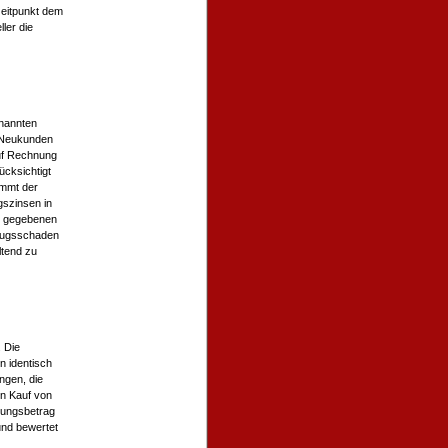
zeitpunkt dem
ler die
enannten
r Neukunden
auf Rechnung
ücksichtigt
ommt der
gszinsen in
t gegebenen
rzugsschaden
ltend zu
 Die
n identisch
ngen, die
en Kauf von
nungsbetrag
und bewertet