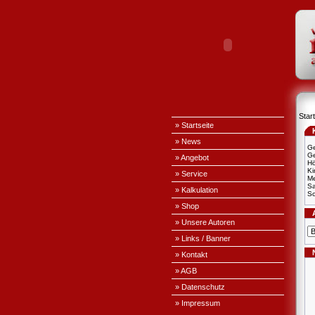
Start
» Startseite
» News
Ge
Ge
» Angebot
H
Ki
» Service
Me
S
» Kalkulation
Sc
» Shop
» Unsere Autoren
» Links / Banner
» Kontakt
» AGB
» Datenschutz
» Impressum