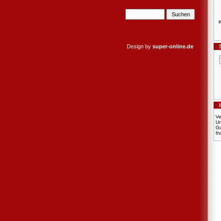
K
Design by
super-online.de
Ve
U
Gu
Ih