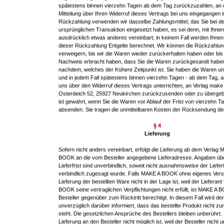
spätestens binnen vierzehn Tagen ab dem Tag zurückzuzahlen, an 
Mitteilung über Ihren Widerruf dieses Vertrags bei uns eingegangen i
Rückzahlung verwenden wir dasselbe Zahlungsmittel, das Sie bei de
ursprünglichen Transaktion eingesetzt haben, es sei denn, mit Ihne
ausdrücklich etwas anderes vereinbart; in keinem Fall werden Ihne
dieser Rückzahlung Entgelte berechnet. Wir können die Rückzahlun
verweigern, bis wir die Waren wieder zurückerhalten haben oder bis
Nachweis erbracht haben, dass Sie die Waren zurückgesandt haben
nachdem, welches der frühere Zeitpunkt ist. Sie haben die Waren un
und in jedem Fall spätestens binnen vierzehn Tagen - ab dem Tag, 
uns über den Widerruf dieses Vertrags unterrichten, an Verlag make
Osterdeich 52, 25927 Neukirchen zurückzusenden oder zu übergebe
ist gewahrt, wenn Sie die Waren vor Ablauf der Frist von vierzehn T
absenden. Sie tragen die unmittelbaren Kosten der Rücksendung de
§ 4
Lieferung
Sofern nicht anders vereinbart, erfolgt die Lieferung ab dem Verlag
BOOK an die vom Besteller angegebene Lieferadresse. Angaben übe
Lieferfrist sind unverbindlich, soweit nicht ausnahmsweise der Liefer
verbindlich zugesagt wurde. Falls MAKE A BOOK ohne eigenes Vers
Lieferung der bestellten Ware nicht in der Lage ist, weil der Liefera
BOOK seine vertraglichen Verpflichtungen nicht erfüllt, ist MAKE A
Besteller gegenüber zum Rücktritt berechtigt. In diesem Fall wird der
unverzüglich darüber informiert, dass das bestellte Produkt nicht zu
steht. Die gesetzlichen Ansprüche des Bestellers bleiben unberührt.
Lieferung an den Besteller nicht möglich ist, weil der Besteller nicht 