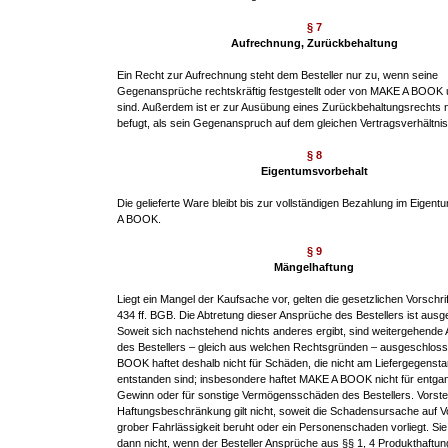
§ 7
Aufrechnung, Zurückbehaltung
Ein Recht zur Aufrechnung steht dem Besteller nur zu, wenn seine
Gegenansprüche rechtskräftig festgestellt oder von MAKE A BOOK u
sind. Außerdem ist er zur Ausübung eines Zurückbehaltungsrechts n
befugt, als sein Gegenanspruch auf dem gleichen Vertragsverhältnis
§ 8
Eigentumsvorbehalt
Die gelieferte Ware bleibt bis zur vollständigen Bezahlung im Eige
A BOOK.
§ 9
Mängelhaftung
Liegt ein Mangel der Kaufsache vor, gelten die gesetzlichen Vorschri
434 ff. BGB. Die Abtretung dieser Ansprüche des Bestellers ist aus
Soweit sich nachstehend nichts anderes ergibt, sind weitergehende
des Bestellers – gleich aus welchen Rechtsgründen – ausgeschlos
BOOK haftet deshalb nicht für Schäden, die nicht am Liefergegensta
entstanden sind; insbesondere haftet MAKE A BOOK nicht für entg
Gewinn oder für sonstige Vermögensschäden des Bestellers. Vorst
Haftungsbeschränkung gilt nicht, soweit die Schadensursache auf V
grober Fahrlässigkeit beruht oder ein Personenschaden vorliegt. Sie g
dann nicht, wenn der Besteller Ansprüche aus §§ 1, 4 Produkthaftu