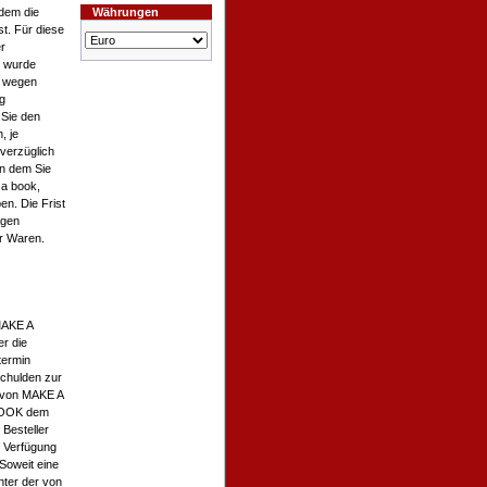
dem die
Währungen
st. Für diese
r
n wurde
n wegen
g
 Sie den
, je
verzüglich
an dem Sie
 a book,
n. Die Frist
agen
r Waren.
 MAKE A
r die
termin
chulden zur
nt von MAKE A
 BOOK dem
 Besteller
r Verfügung
 Soweit eine
unter der von