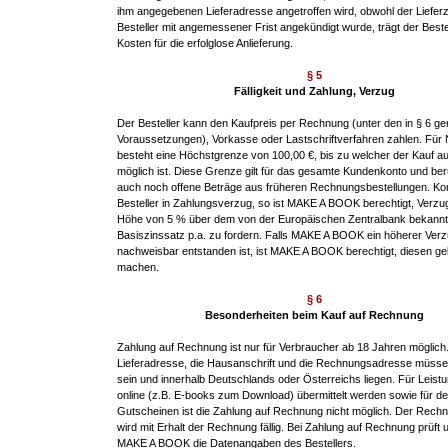
ihm angegebenen Lieferadresse angetroffen wird, obwohl der Liefer
Besteller mit angemessener Frist angekündigt wurde, trägt der Bestel
Kosten für die erfolglose Anlieferung.
§ 5
Fälligkeit und Zahlung, Verzug
Der Besteller kann den Kaufpreis per Rechnung (unter den in § 6 g
Voraussetzungen), Vorkasse oder Lastschriftverfahren zahlen. Fü
besteht eine Höchstgrenze von 100,00 €, bis zu welcher der Kauf 
möglich ist. Diese Grenze gilt für das gesamte Kundenkonto und ber
auch noch offene Beträge aus früheren Rechnungsbestellungen. K
Besteller in Zahlungsverzug, so ist MAKE A BOOK berechtigt, Verzu
Höhe von 5 % über dem von der Europäischen Zentralbank bekann
Basiszinssatz p.a. zu fordern. Falls MAKE A BOOK ein höherer Ve
nachweisbar entstanden ist, ist MAKE A BOOK berechtigt, diesen ge
machen.
§ 6
Besonderheiten beim Kauf auf Rechnung
Zahlung auf Rechnung ist nur für Verbraucher ab 18 Jahren möglich.
Lieferadresse, die Hausanschrift und die Rechnungsadresse müsse
sein und innerhalb Deutschlands oder Österreichs liegen. Für Leistu
online (z.B. E-books zum Download) übermittelt werden sowie für d
Gutscheinen ist die Zahlung auf Rechnung nicht möglich. Der Rech
wird mit Erhalt der Rechnung fällig. Bei Zahlung auf Rechnung prüft 
MAKE A BOOK die Datenangaben des Bestellers.