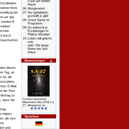
Füße auf weiten
Einzelheiten
Raum
Annahme Ihres
06.
Morgenwind
estellung bei
07.
Nor gebabbelt,
gschafft is glei!
nn wir das
08.
Unser Name ist
 zweiten E-
Programm
rselben
09.
Du wääscht jo
mt kein
Erzählungen in
Pfälzer Mundart
uf durch
10.
Leben will gelernt
 Erwachsenen
sein
oder: Die lange
Reise der Suri
Anica
Bewertungen
nden diesen
dem Tag, an
 ist, die
auszuüben,
hen, E-Mail:
it der Post
 Vertrag zu
Cosmos Apotheke
s, dass Sie
Mannheim Mai 2008 La
27, Miniplanet im ..
trag
en haben,
Sprachen
en, die sich
uns
lich und