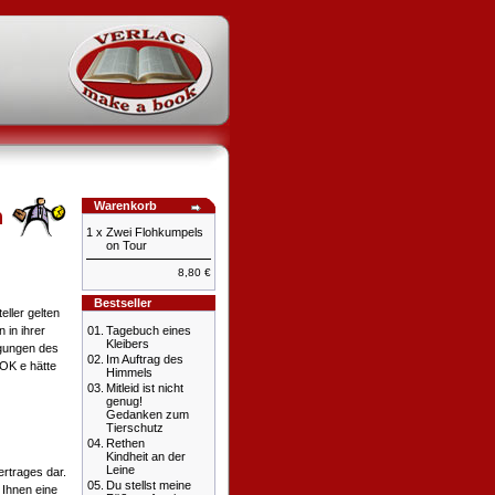
Warenkorb
n
1 x
Zwei Flohkumpels
on Tour
8,80 €
Bestseller
ller gelten
 in ihrer
01.
Tagebuch eines
Kleibers
ngungen des
02.
Im Auftrag des
OK e hätte
Himmels
03.
Mitleid ist nicht
genug!
Gedanken zum
Tierschutz
04.
Rethen
Kindheit an der
Leine
ertrages dar.
05.
Du stellst meine
 Ihnen eine