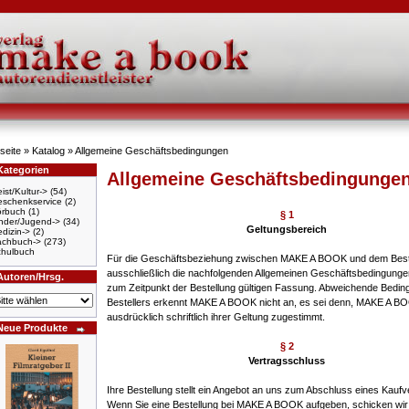
seite
»
Katalog
»
Allgemeine Geschäftsbedingungen
Kategorien
Allgemeine Geschäftsbedingunge
ist/Kultur->
(54)
schenkservice
(2)
örbuch
(1)
§ 1
nder/Jugend->
(34)
Geltungsbereich
dizin->
(2)
achbuch->
(273)
hulbuch
Für die Geschäftsbeziehung zwischen MAKE A BOOK und dem Beste
ausschließlich die nachfolgenden Allgemeinen Geschäftsbedingungen
Autoren/Hrsg.
zum Zeitpunkt der Bestellung gültigen Fassung. Abweichende Bedi
Bestellers erkennt MAKE A BOOK nicht an, es sei denn, MAKE A BO
ausdrücklich schriftlich ihrer Geltung zugestimmt.
Neue Produkte
§ 2
Vertragsschluss
Ihre Bestellung stellt ein Angebot an uns zum Abschluss eines Kaufv
Wenn Sie eine Bestellung bei MAKE A BOOK aufgeben, schicken wir