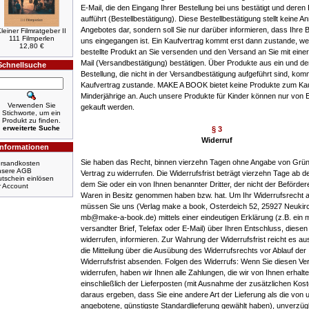
E-Mail, die den Eingang Ihrer Bestellung bei uns bestätigt und deren 
aufführt (Bestellbestätigung). Diese Bestellbestätigung stellt keine 
Angebotes dar, sondern soll Sie nur darüber informieren, dass Ihre B
leiner Filmratgeber II
111 Filmperlen
uns eingegangen ist. Ein Kaufvertrag kommt erst dann zustande, we
12,80 €
bestellte Produkt an Sie versenden und den Versand an Sie mit einer
Mail (Versandbestätigung) bestätigen. Über Produkte aus ein und de
Schnellsuche
Bestellung, die nicht in der Versandbestätigung aufgeführt sind, kom
Kaufvertrag zustande. MAKE A BOOK bietet keine Produkte zum Ka
Minderjährige an. Auch unsere Produkte für Kinder können nur von
Verwenden Sie
gekauft werden.
Stichworte, um ein
Produkt zu finden.
erweiterte Suche
§ 3
Widerruf
Informationen
Sie haben das Recht, binnen vierzehn Tagen ohne Angabe von Grü
rsandkosten
nsere AGB
Vertrag zu widerrufen. Die Widerrufsfrist beträgt vierzehn Tage ab 
tschein einlösen
dem Sie oder ein von Ihnen benannter Dritter, der nicht der Beförderer
r Account
Waren in Besitz genommen haben bzw. hat. Um Ihr Widerrufsrecht 
müssen Sie uns (Verlag make a book, Osterdeich 52, 25927 Neukirc
mb@make-a-book.de) mittels einer eindeutigen Erklärung (z.B. ein m
versandter Brief, Telefax oder E-Mail) über Ihren Entschluss, diesen
widerrufen, informieren. Zur Wahrung der Widerrufsfrist reicht es au
die Mitteilung über die Ausübung des Widerrufsrechts vor Ablauf der
Widerrufsfrist absenden. Folgen des Widerrufs: Wenn Sie diesen Ver
widerrufen, haben wir Ihnen alle Zahlungen, die wir von Ihnen erhalt
einschließlich der Lieferposten (mit Ausnahme der zusätzlichen Kost
daraus ergeben, dass Sie eine andere Art der Lieferung als die von 
angebotene, günstigste Standardlieferung gewählt haben), unverzüg