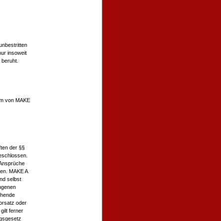
nbestritten
ur insoweit
 beruht.
ntum von MAKE
ften der §§
geschlossen.
 Ansprüche
sen. MAKE A
nd selbst
angenen
ehende
orsatz oder
ilt ferner
ngsgesetz