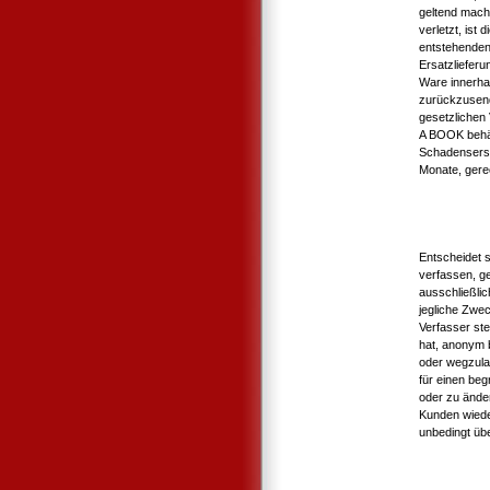
geltend mach
verletzt, ist
entstehenden
Ersatzlieferun
Ware innerh
zurückzusend
gesetzlichen
A BOOK behäl
Schadensersa
Monate, gere
Entscheidet 
verfassen, g
ausschließli
jegliche Zwe
Verfasser st
hat, anonym b
oder wegzula
für einen be
oder zu ände
Kunden wiede
unbedingt übe