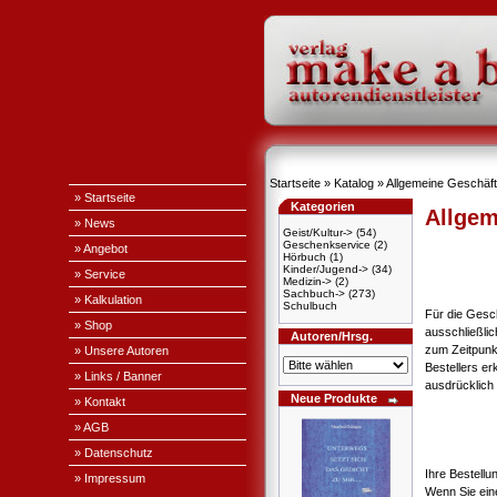
Startseite
»
Katalog
»
Allgemeine Geschäf
» Startseite
Kategorien
Allgem
» News
Geist/Kultur->
(54)
Geschenkservice
(2)
» Angebot
Hörbuch
(1)
Kinder/Jugend->
(34)
» Service
Medizin->
(2)
Sachbuch->
(273)
» Kalkulation
Schulbuch
Für die Gesc
» Shop
ausschließli
Autoren/Hrsg.
zum Zeitpunk
» Unsere Autoren
Bestellers e
» Links / Banner
ausdrücklich 
Neue Produkte
» Kontakt
» AGB
» Datenschutz
Ihre Bestellu
» Impressum
Wenn Sie ein