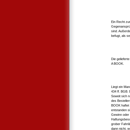
Ein Recht zu
Gegenansprüc
sind. Außerd
befugt, als s
Die geliefert
A BOOK.
Liegt ein Man
434 ff. BGB. 
Soweit sich 
des Bestelle
BOOK haftet d
entstanden s
Gewinn oder 
Haftungsbesc
grober Fahrlä
dann nicht, 