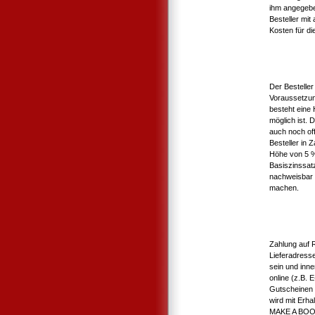
ihm angegebe
Besteller mit
Kosten für die
Der Bestelle
Voraussetzun
besteht eine
möglich ist. 
auch noch of
Besteller in
Höhe von 5 %
Basiszinssat
nachweisbar 
machen.
Zahlung auf 
Lieferadress
sein und inne
online (z.B.
Gutscheinen 
wird mit Erha
MAKE A BOOK