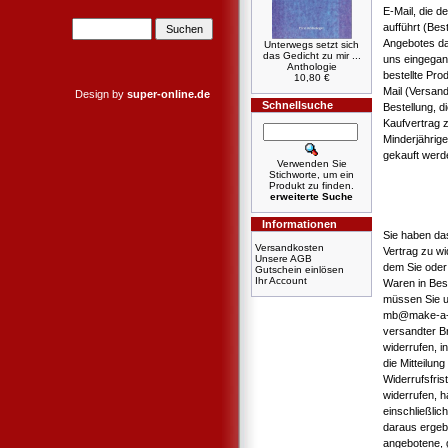
E-Mail, die d
aufführt (Bes
Angebotes dar
Unterwegs setzt sich
das Gedicht zu mir ...
uns eingegan
Anthologie
bestellte Pro
10,80 €
Mail (Versan
Design by
super-online.de
Schnellsuche
Bestellung, d
Kaufvertrag 
Minderjährig
gekauft werd
Verwenden Sie
Stichworte, um ein
Produkt zu finden.
erweiterte Suche
Informationen
Sie haben da
Versandkosten
Vertrag zu wi
Unsere AGB
dem Sie oder 
Gutschein einlösen
Ihr Account
Waren in Bes
müssen Sie u
mb@make-a-boo
versandter Br
widerrufen, i
die Mitteilun
Widerrufsfri
widerrufen, h
einschließlic
daraus ergebe
angebotene, 