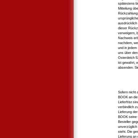
spätestens b
Mitteilung üb
Rückzahlung 
ursprüngliche
ausdrücklich
dieser Rückz
verweigern, b
Nachweis erb
nachdem, wel
und in jedem
uns über den 
Osterdeich 5
ist gewahrt, 
absenden. Si
Sofern nicht 
BOOK an die 
Lieferfrist s
verbindlich 
Lieferung der
BOOK seine v
Besteller geg
unverzüglich 
steht. Die ge
Lieferung an d