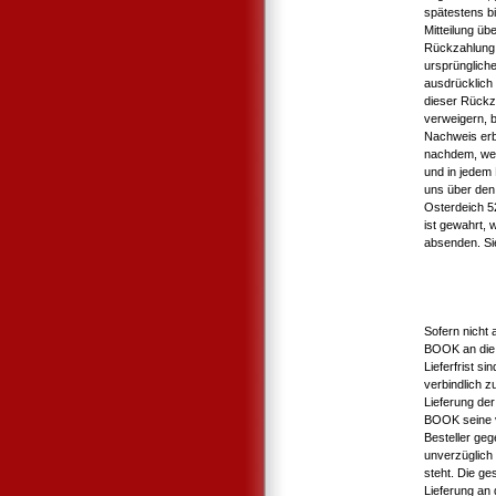
spätestens b
Mitteilung üb
Rückzahlung 
ursprüngliche
ausdrücklich
dieser Rückz
verweigern, b
Nachweis erb
nachdem, wel
und in jedem
uns über den 
Osterdeich 5
ist gewahrt, 
absenden. Si
Sofern nicht 
BOOK an die 
Lieferfrist s
verbindlich 
Lieferung der
BOOK seine v
Besteller geg
unverzüglich 
steht. Die ge
Lieferung an d