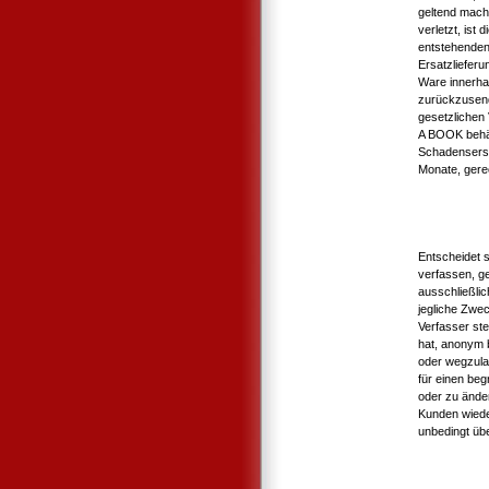
geltend mach
verletzt, ist
entstehenden
Ersatzlieferun
Ware innerh
zurückzusend
gesetzlichen
A BOOK behäl
Schadensersa
Monate, gere
Entscheidet 
verfassen, g
ausschließli
jegliche Zwe
Verfasser st
hat, anonym b
oder wegzula
für einen be
oder zu ände
Kunden wiede
unbedingt übe