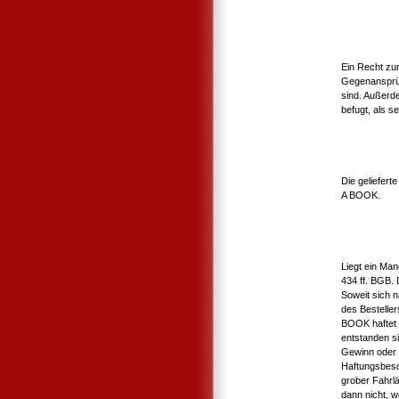
Ein Recht zu
Gegenansprüc
sind. Außerd
befugt, als s
Die geliefert
A BOOK.
Liegt ein Man
434 ff. BGB. 
Soweit sich 
des Bestelle
BOOK haftet d
entstanden s
Gewinn oder 
Haftungsbesc
grober Fahrlä
dann nicht, 