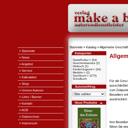
Startseite
»
Katalog
»
Allgemeine Geschäf
» Startseite
Kategorien
Allgem
» News
Geist/Kultur->
(54)
Geschenkservice
(2)
» Angebot
Hörbuch
(1)
Kinder/Jugend->
(34)
» Service
Medizin->
(2)
Sachbuch->
(273)
» Kalkulation
Schulbuch
Für die Gesc
» Shop
ausschließli
Autoren/Hrsg.
zum Zeitpunk
» Unsere Autoren
Bestellers e
» Links / Banner
ausdrücklich 
Neue Produkte
» Kontakt
» AGB
» Datenschutz
Ihre Bestellu
» Impressum
Wenn Sie ein