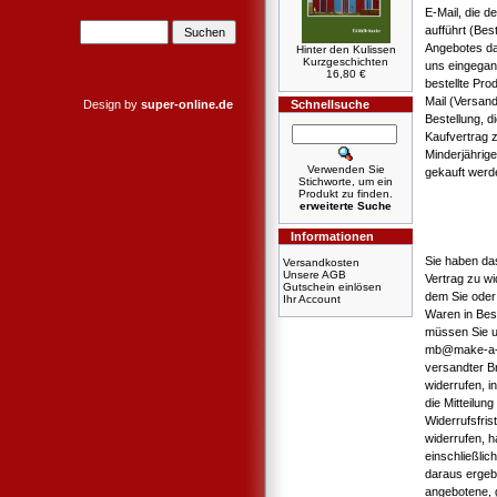
E-Mail, die d
aufführt (Bes
Angebotes dar
Hinter den Kulissen
Kurzgeschichten
uns eingegan
16,80 €
bestellte Pro
Mail (Versan
Design by
super-online.de
Schnellsuche
Bestellung, d
Kaufvertrag 
Minderjährig
Verwenden Sie
gekauft werd
Stichworte, um ein
Produkt zu finden.
erweiterte Suche
Informationen
Sie haben da
Versandkosten
Unsere AGB
Vertrag zu wi
Gutschein einlösen
dem Sie oder 
Ihr Account
Waren in Bes
müssen Sie u
mb@make-a-boo
versandter Br
widerrufen, i
die Mitteilun
Widerrufsfri
widerrufen, h
einschließlic
daraus ergebe
angebotene, 