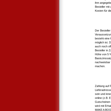
ihm angegebe
Besteller mit
Kosten für die
Der Bestelle
Voraussetzun
besteht eine
möglich ist. 
auch noch of
Besteller in
Höhe von 5 %
Basiszinssat
nachweisbar 
machen.
Zahlung auf 
Lieferadress
sein und inne
online (z.B.
Gutscheinen 
wird mit Erha
MAKE A BOOK