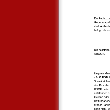
Ein Recht zu
Gegenansprüc
sind. Außerd
befugt, als s
Die geliefert
A BOOK.
Liegt ein Man
434 ff. BGB. 
Soweit sich 
des Bestelle
BOOK haftet d
entstanden s
Gewinn oder 
Haftungsbesc
grober Fahrlä
dann nicht, 