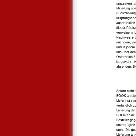
spätestens b
Mitteilung üb
Rückzahlung 
ursprüngliche
ausdrücklich
dieser Rückz
verweigern, b
Nachweis erb
nachdem, wel
und in jedem
uns über den 
Osterdeich 5
ist gewahrt, 
absenden. Si
Sofern nicht 
BOOK an die 
Lieferfrist s
verbindlich 
Lieferung der
BOOK seine v
Besteller geg
unverzüglich 
steht. Die ge
Lieferung an d