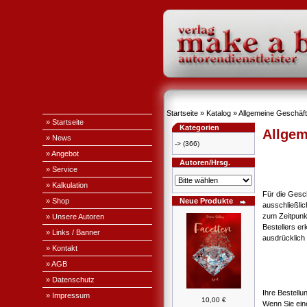
Startseite
»
Katalog
»
Allgemeine Geschäf
» Startseite
Kategorien
Allgem
» News
->
(366)
» Angebot
Autoren/Hrsg.
» Service
» Kalkulation
Für die Gesc
» Shop
Neue Produkte
ausschließli
zum Zeitpunk
» Unsere Autoren
Bestellers e
» Links / Banner
ausdrücklich 
» Kontakt
» AGB
» Datenschutz
Ihre Bestellu
» Impressum
10,00 €
Wenn Sie ein