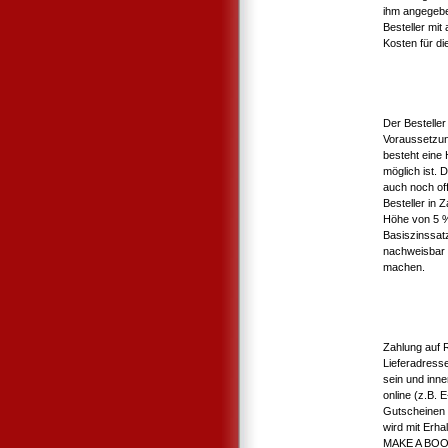
ihm angegebe
Besteller mit
Kosten für die
Der Bestelle
Voraussetzun
besteht eine
möglich ist. 
auch noch of
Besteller in
Höhe von 5 %
Basiszinssat
nachweisbar 
machen.
Zahlung auf 
Lieferadress
sein und inne
online (z.B.
Gutscheinen 
wird mit Erha
MAKE A BOOK