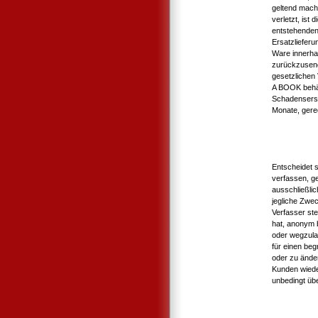
geltend mach
verletzt, ist
entstehenden
Ersatzlieferun
Ware innerh
zurückzusend
gesetzlichen
A BOOK behäl
Schadensersa
Monate, gere
Entscheidet 
verfassen, g
ausschließli
jegliche Zwe
Verfasser st
hat, anonym b
oder wegzula
für einen be
oder zu ände
Kunden wiede
unbedingt übe