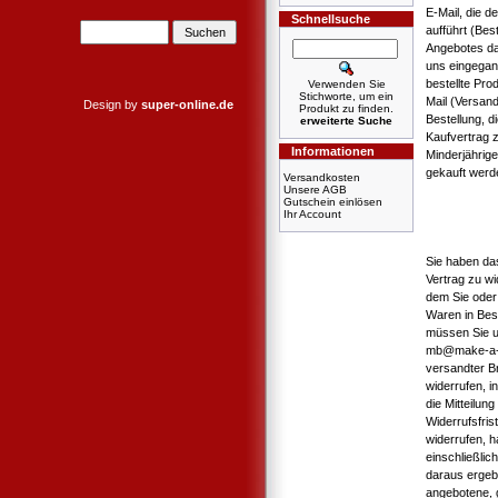
E-Mail, die d
Schnellsuche
aufführt (Bes
Angebotes dar
uns eingegan
bestellte Pro
Verwenden Sie
Stichworte, um ein
Mail (Versan
Design by
super-online.de
Produkt zu finden.
Bestellung, d
erweiterte Suche
Kaufvertrag 
Informationen
Minderjährig
gekauft werd
Versandkosten
Unsere AGB
Gutschein einlösen
Ihr Account
Sie haben da
Vertrag zu wi
dem Sie oder 
Waren in Bes
müssen Sie u
mb@make-a-boo
versandter Br
widerrufen, i
die Mitteilun
Widerrufsfri
widerrufen, h
einschließlic
daraus ergebe
angebotene, 