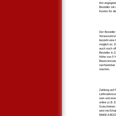
ihm angegebe
Besteller mit
Kosten für die
Der Bestelle
Voraussetzun
besteht eine
möglich ist. 
auch noch of
Besteller in
Höhe von 5 %
Basiszinssat
nachweisbar 
machen.
Zahlung auf 
Lieferadress
sein und inne
online (z.B.
Gutscheinen 
wird mit Erha
MAKE A BOOK