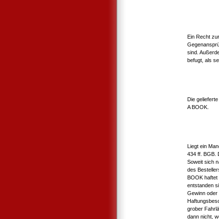
Ein Recht zu
Gegenansprüc
sind. Außerd
befugt, als s
Die geliefert
A BOOK.
Liegt ein Man
434 ff. BGB. 
Soweit sich 
des Bestelle
BOOK haftet d
entstanden s
Gewinn oder 
Haftungsbesc
grober Fahrlä
dann nicht, 