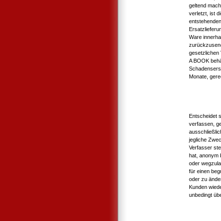
geltend mach
verletzt, ist
entstehenden
Ersatzlieferun
Ware innerh
zurückzusend
gesetzlichen
A BOOK behäl
Schadensersa
Monate, gere
Entscheidet 
verfassen, g
ausschließli
jegliche Zwe
Verfasser st
hat, anonym b
oder wegzula
für einen be
oder zu ände
Kunden wiede
unbedingt übe