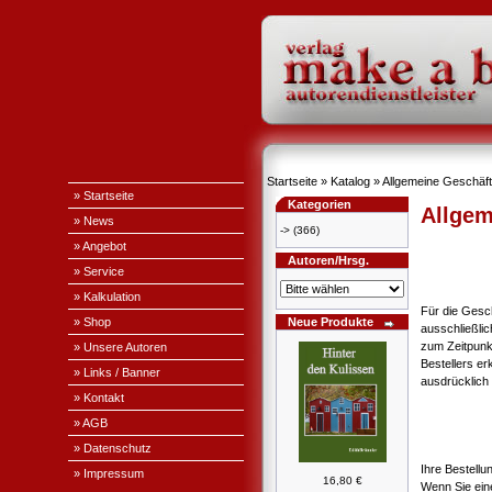
Startseite
»
Katalog
»
Allgemeine Geschäf
» Startseite
Kategorien
Allgem
» News
->
(366)
» Angebot
Autoren/Hrsg.
» Service
» Kalkulation
Für die Gesc
» Shop
Neue Produkte
ausschließli
zum Zeitpunk
» Unsere Autoren
Bestellers e
» Links / Banner
ausdrücklich 
» Kontakt
» AGB
» Datenschutz
Ihre Bestellu
» Impressum
16,80 €
Wenn Sie ein