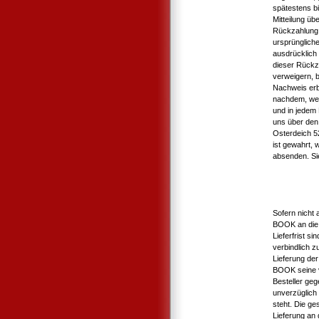
spätestens b
Mitteilung üb
Rückzahlung 
ursprüngliche
ausdrücklich
dieser Rückz
verweigern, b
Nachweis erb
nachdem, wel
und in jedem
uns über den 
Osterdeich 5
ist gewahrt, 
absenden. Si
Sofern nicht 
BOOK an die 
Lieferfrist s
verbindlich 
Lieferung der
BOOK seine v
Besteller geg
unverzüglich 
steht. Die ge
Lieferung an d