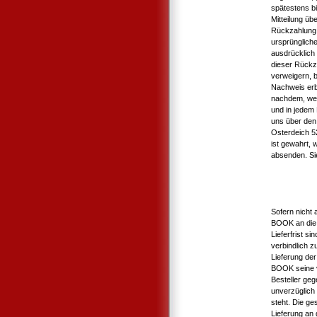
spätestens b
Mitteilung üb
Rückzahlung 
ursprüngliche
ausdrücklich
dieser Rückz
verweigern, b
Nachweis erb
nachdem, wel
und in jedem
uns über den 
Osterdeich 5
ist gewahrt, 
absenden. Si
Sofern nicht 
BOOK an die 
Lieferfrist s
verbindlich 
Lieferung der
BOOK seine v
Besteller geg
unverzüglich 
steht. Die ge
Lieferung an d