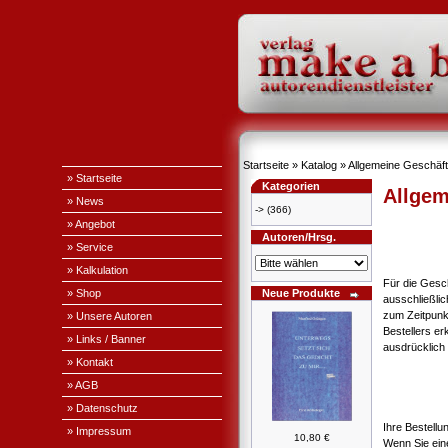
Startseite
»
Katalog
»
Allgemeine Geschäf
» Startseite
Kategorien
Allgem
» News
->
(366)
» Angebot
Autoren/Hrsg.
» Service
» Kalkulation
Für die Gesc
» Shop
Neue Produkte
ausschließli
zum Zeitpunk
» Unsere Autoren
Bestellers e
» Links / Banner
ausdrücklich 
» Kontakt
» AGB
» Datenschutz
Ihre Bestellu
» Impressum
10,80 €
Wenn Sie ein