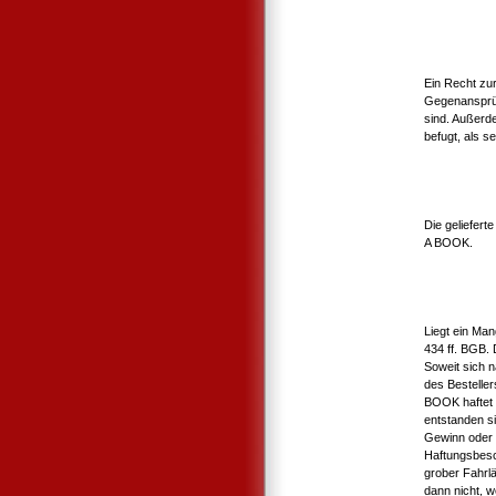
Ein Recht zu
Gegenansprüc
sind. Außerd
befugt, als s
Die geliefert
A BOOK.
Liegt ein Man
434 ff. BGB. 
Soweit sich 
des Bestelle
BOOK haftet d
entstanden s
Gewinn oder 
Haftungsbesc
grober Fahrlä
dann nicht, 