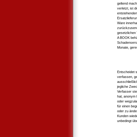
geltend mach
verletzt, ist
entstehenden
Ersatzlieferun
Ware innerh
zurückzusend
gesetzlichen
A BOOK behäl
Schadensersa
Monate, gere
Entscheidet 
verfassen, g
ausschließli
jegliche Zwe
Verfasser st
hat, anonym b
oder wegzula
für einen be
oder zu ände
Kunden wiede
unbedingt übe