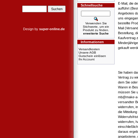
E-Mail, die d
Schnellsuche
aufführt (Bes
Angebotes dar
uns eingegan
bestellte Pro
Verwenden Sie
Stichworte, um ein
Mail (Versan
Design by
super-online.de
Produkt zu finden.
Bestellung, d
erweiterte Suche
Kaufvertrag 
Informationen
Minderjährig
gekauft werd
Versandkosten
Unsere AGB
Gutschein einlösen
Ihr Account
Sie haben da
Vertrag zu wi
dem Sie oder 
Waren in Bes
müssen Sie u
mb@make-a-boo
versandter Br
widerrufen, i
die Mitteilun
Widerrufsfri
widerrufen, h
einschließlic
daraus ergebe
angebotene, 