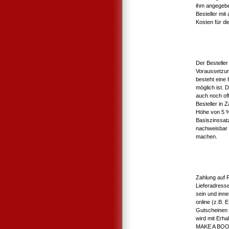
ihm angegebe
Besteller mit
Kosten für die
Der Bestelle
Voraussetzun
besteht eine
möglich ist. 
auch noch of
Besteller in
Höhe von 5 %
Basiszinssat
nachweisbar 
machen.
Zahlung auf 
Lieferadress
sein und inne
online (z.B.
Gutscheinen 
wird mit Erha
MAKE A BOOK