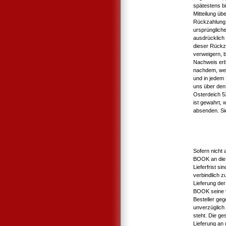
spätestens b
Mitteilung üb
Rückzahlung 
ursprüngliche
ausdrücklich
dieser Rückz
verweigern, b
Nachweis erb
nachdem, wel
und in jedem
uns über den 
Osterdeich 5
ist gewahrt, 
absenden. Si
Sofern nicht 
BOOK an die 
Lieferfrist s
verbindlich 
Lieferung der
BOOK seine v
Besteller geg
unverzüglich 
steht. Die ge
Lieferung an d