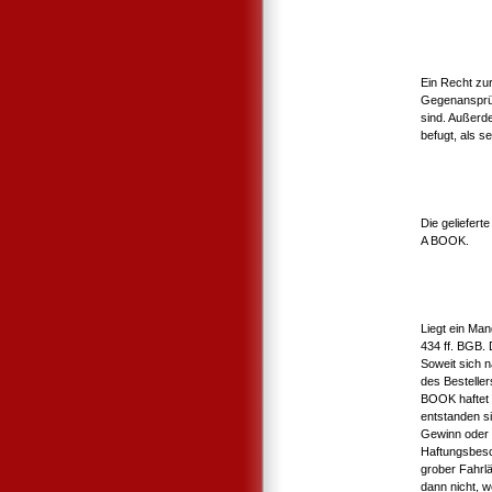
Ein Recht zu
Gegenansprüc
sind. Außerd
befugt, als s
Die geliefert
A BOOK.
Liegt ein Man
434 ff. BGB. 
Soweit sich 
des Bestelle
BOOK haftet d
entstanden s
Gewinn oder 
Haftungsbesc
grober Fahrlä
dann nicht, 