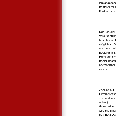
ihm angegebe
Besteller mit
Kosten für die
Der Bestelle
Voraussetzun
besteht eine
möglich ist. 
auch noch of
Besteller in
Höhe von 5 %
Basiszinssat
nachweisbar 
machen.
Zahlung auf 
Lieferadress
sein und inne
online (z.B.
Gutscheinen 
wird mit Erha
MAKE A BOOK