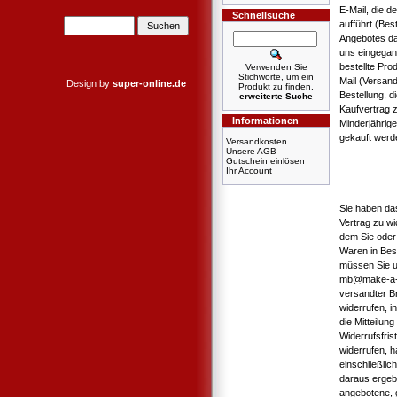
E-Mail, die d
Schnellsuche
aufführt (Bes
Angebotes dar
uns eingegan
bestellte Pro
Verwenden Sie
Stichworte, um ein
Mail (Versan
Design by
super-online.de
Produkt zu finden.
Bestellung, d
erweiterte Suche
Kaufvertrag 
Informationen
Minderjährig
gekauft werd
Versandkosten
Unsere AGB
Gutschein einlösen
Ihr Account
Sie haben da
Vertrag zu wi
dem Sie oder 
Waren in Bes
müssen Sie u
mb@make-a-boo
versandter Br
widerrufen, i
die Mitteilun
Widerrufsfri
widerrufen, h
einschließlic
daraus ergebe
angebotene, 