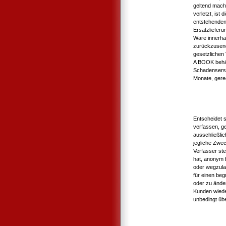
geltend mach
verletzt, ist
entstehenden
Ersatzlieferun
Ware innerh
zurückzusend
gesetzlichen
A BOOK behäl
Schadensersa
Monate, gere
Entscheidet 
verfassen, g
ausschließli
jegliche Zwe
Verfasser st
hat, anonym b
oder wegzula
für einen be
oder zu ände
Kunden wiede
unbedingt übe