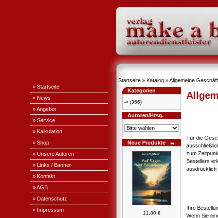
Startseite
»
Katalog
»
Allgemeine Geschäf
» Startseite
Kategorien
Allgem
» News
->
(366)
» Angebot
Autoren/Hrsg.
» Service
» Kalkulation
Für die Gesc
» Shop
Neue Produkte
ausschließli
zum Zeitpunk
» Unsere Autoren
Bestellers e
» Links / Banner
ausdrücklich 
» Kontakt
» AGB
» Datenschutz
Ihre Bestellu
» Impressum
11,80 €
Wenn Sie ein