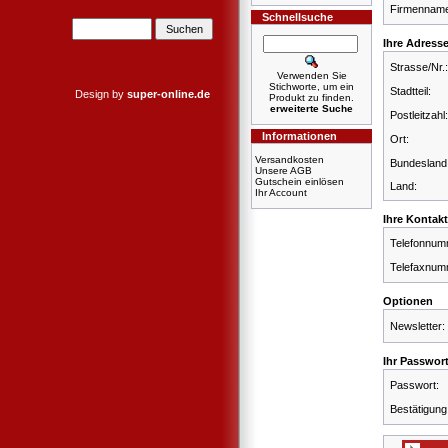
Firmennam
Schnellsuche
Ihre Adress
Strasse/Nr.:
Verwenden Sie
Stichworte, um ein
Stadtteil:
Design by
super-online.de
Produkt zu finden.
erweiterte Suche
Postleitzahl:
Informationen
Ort:
Versandkosten
Bundesland
Unsere AGB
Gutschein einlösen
Land:
Ihr Account
Ihre Kontak
Telefonnum
Telefaxnum
Optionen
Newsletter:
Ihr Passwor
Passwort:
Bestätigung