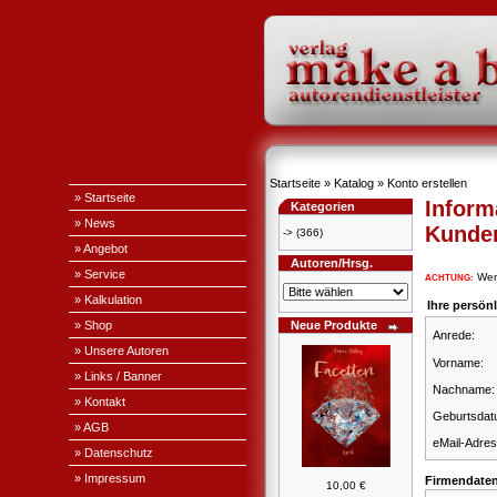
Startseite
»
Katalog
»
Konto erstellen
» Startseite
Inform
Kategorien
» News
Kunde
->
(366)
» Angebot
Autoren/Hrsg.
» Service
Wenn
ACHTUNG:
» Kalkulation
Ihre persön
» Shop
Neue Produkte
Anrede:
» Unsere Autoren
Vorname:
» Links / Banner
Nachname:
» Kontakt
Geburtsdat
» AGB
eMail-Adres
» Datenschutz
» Impressum
Firmendate
10,00 €