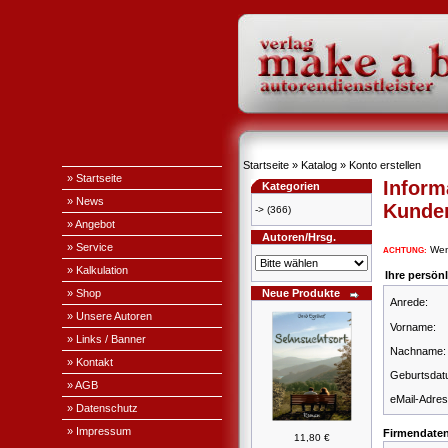
Startseite
»
Katalog
»
Konto erstellen
» Startseite
Inform
Kategorien
» News
Kunde
->
(366)
» Angebot
Autoren/Hrsg.
» Service
Wenn
ACHTUNG:
» Kalkulation
Ihre persön
» Shop
Neue Produkte
Anrede:
» Unsere Autoren
Vorname:
» Links / Banner
Nachname:
» Kontakt
Geburtsdat
» AGB
eMail-Adres
» Datenschutz
» Impressum
Firmendate
11,80 €