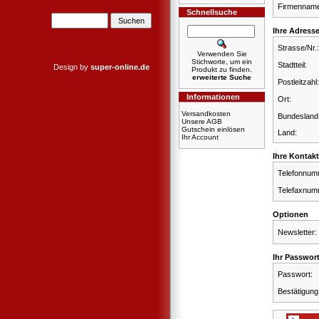
Firmennam
Schnellsuche
Ihre Adress
Strasse/Nr.:
Verwenden Sie
Stichworte, um ein
Stadtteil:
Design by
super-online.de
Produkt zu finden.
erweiterte Suche
Postleitzahl:
Informationen
Ort:
Versandkosten
Bundesland
Unsere AGB
Gutschein einlösen
Land:
Ihr Account
Ihre Kontak
Telefonnum
Telefaxnum
Optionen
Newsletter:
Ihr Passwor
Passwort:
Bestätigung