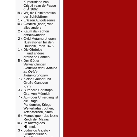
Kupferstiche von
Crispijn van de Passe
d. Ä.1602
19 x
Wir, die Reinkarnation
der Schildbürger
1 x
Erlesen Aufgelesenes
10 x
Gestern (noch) war
alles anders
2 x
Kaum da - schon
entschwunden
2 x
Ovid Metamorphosen
Illustrationen für den
Dauphin, Paris 1676
1 x
Die Ohrfeige
... und andere
erotische Pannen.
5 x
Der Götter
Verwandlungen
Gemälde und Grafiken
zu Ovid's
Metamorphosen
7 x
Kleine Gauner und
Große Ganoven
Krimi
3 x
Burchard Christoph
Graf von Münnich
7 x
Auf- oder Untergang ist
die Frage
Pandemien, Kriege,
Wetterkatastrophen,
Artensterben, himml
6 x
Montesique - das letzte
Reich der Mayas
10 x
Im Auftrag des
Himmels
3 x
Ludovico Ariosto -
Orlando furioso