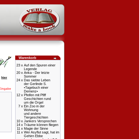
Warenkorb
23 x
Auf den Spuren einer
Legende
20 x
Anka - Der letzte
Sommer
e
hier
24 x
Das siebte Leben
der Gerlinde S.
•Tagebuch einer
Eingabe
Demenz•
12 x
Pfeifen mit Pfiff
Geschichten rund
um die Orgel
7 x
Ein Zoo in der
Wohnung
und andere
Tiergeschichten
10 x
Jankers Versprechen
14 x
Träume können fliegen
11 x
Magie der Sinne
11 x
Wer Asyflut sagt, hat im
Gehirn Ebbe