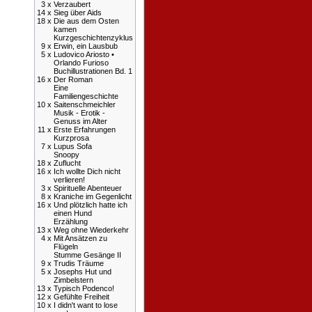
3 x
Verzaubert
14 x
Sieg über Aids
18 x
Die aus dem Osten
kamen
Kurzgeschichtenzyklus
9 x
Erwin, ein Lausbub
5 x
Ludovico Ariosto •
Orlando Furioso
Buchillustrationen Bd. 1
16 x
Der Roman
Eine
Familiengeschichte
10 x
Saitenschmeichler
Musik - Erotik -
Genuss im Alter
11 x
Erste Erfahrungen
Kurzprosa
7 x
Lupus Sofa
Snoopy
18 x
Zuflucht
16 x
Ich wollte Dich nicht
verlieren!
3 x
Spirituelle Abenteuer
8 x
Kraniche im Gegenlicht
16 x
Und plötzlich hatte ich
einen Hund
Erzählung
13 x
Weg ohne Wiederkehr
4 x
Mit Ansätzen zu
Flügeln
Stumme Gesänge II
9 x
Trudis Träume
5 x
Josephs Hut und
Zimbelstern
13 x
Typisch Podenco!
12 x
Gefühlte Freiheit
10 x
I didn't want to lose