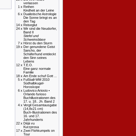
verlassen
1 x
Rethen
Kindheit an der Leine
6 x
Dualistische Astrologie
Die Sonne bringt es an
den Tag
14 x
Reiseglut
24 x
Wir sind die Neudorfer,
Band II
Stiefel und
Schweinsblase
7 x
Hörst du den Sturm
19 x
Der genundene Geist
Sancho, der
Schäferhund entdeckt
den Sinn seines
Lebens
12 x
T.E.O.
Eine ganz normale
Familie
18 x
Am Ende schuf Gott ...
5 x
Fußball-WM 2010
Südhalbkugel-
Horoskope
6 x
Ludovico Ariosto •
Orlando furioso
Buchillustrationen des
17. u. 18.. Jh. Band 2
4 x
Vergil Gesamtausgabe
(14,8x21 cm)
Buch-Illustrationen des
16. und 17.
Jahrhunderts
22 x
Déjà vu
Kurzprosa
17 x
Zwei Flohkumpels on
Tour