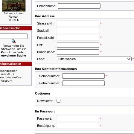
Firmenname:
Sehnsuchtsort
Ihre Adresse
Roman
11,80 €
Strasse/Nr.:
*
Schnellsuche
Stadtteil:
Postleitzahl:
*
Ort:
*
Verwenden Sie
Stichworte, um ein
Bundesland:
Produkt zu finden.
*
erweiterte Suche
Land:
*
Informationen
Ihre Kontaktinformationen
rsandkosten
nsere AGB
Telefonnummer:
*
tschein einlösen
r Account
Telefaxnummer:
Optionen
Newsletter:
Ihr Passwort
Passwort:
*
Bestätigung:
*