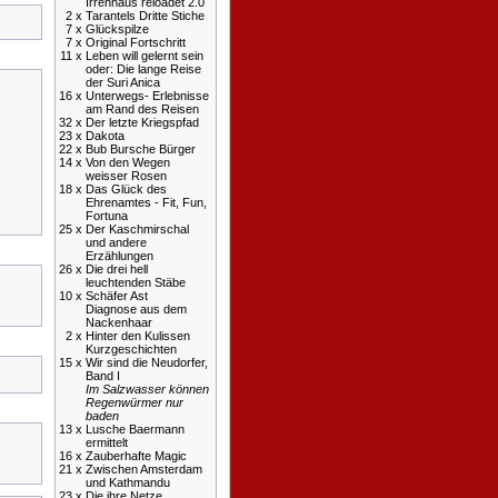
Irrenhaus reloadet 2.0
2 x
Tarantels Dritte Stiche
7 x
Glückspilze
7 x
Original Fortschritt
11 x
Leben will gelernt sein
oder: Die lange Reise
der Suri Anica
16 x
Unterwegs- Erlebnisse
am Rand des Reisen
32 x
Der letzte Kriegspfad
23 x
Dakota
22 x
Bub Bursche Bürger
14 x
Von den Wegen
weisser Rosen
18 x
Das Glück des
Ehrenamtes - Fit, Fun,
Fortuna
25 x
Der Kaschmirschal
und andere
Erzählungen
26 x
Die drei hell
leuchtenden Stäbe
10 x
Schäfer Ast
Diagnose aus dem
Nackenhaar
2 x
Hinter den Kulissen
Kurzgeschichten
15 x
Wir sind die Neudorfer,
Band I
Im Salzwasser können
Regenwürmer nur
baden
13 x
Lusche Baermann
ermittelt
16 x
Zauberhafte Magic
21 x
Zwischen Amsterdam
und Kathmandu
23 x
Die ihre Netze