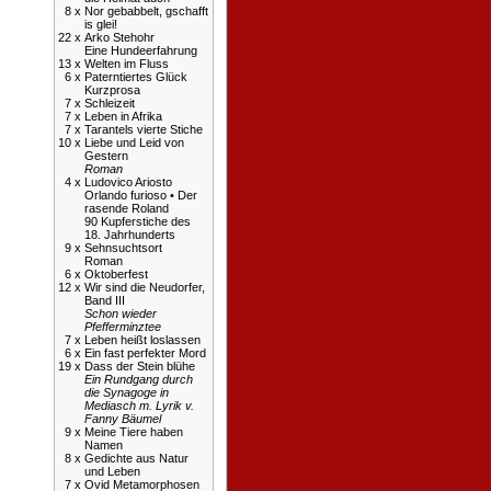
8 x
Nor gebabbelt, gschafft
is glei!
22 x
Arko Stehohr
Eine Hundeerfahrung
13 x
Welten im Fluss
6 x
Paterntiertes Glück
Kurzprosa
7 x
Schleizeit
7 x
Leben in Afrika
7 x
Tarantels vierte Stiche
10 x
Liebe und Leid von
Gestern
Roman
4 x
Ludovico Ariosto
Orlando furioso • Der
rasende Roland
90 Kupferstiche des
18. Jahrhunderts
9 x
Sehnsuchtsort
Roman
6 x
Oktoberfest
12 x
Wir sind die Neudorfer,
Band III
Schon wieder
Pfefferminztee
7 x
Leben heißt loslassen
6 x
Ein fast perfekter Mord
19 x
Dass der Stein blühe
Ein Rundgang durch
die Synagoge in
Mediasch m. Lyrik v.
Fanny Bäumel
9 x
Meine Tiere haben
Namen
8 x
Gedichte aus Natur
und Leben
7 x
Ovid Metamorphosen