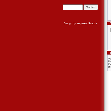
Design by
super-online.de
Ve
U
Gu
Ih