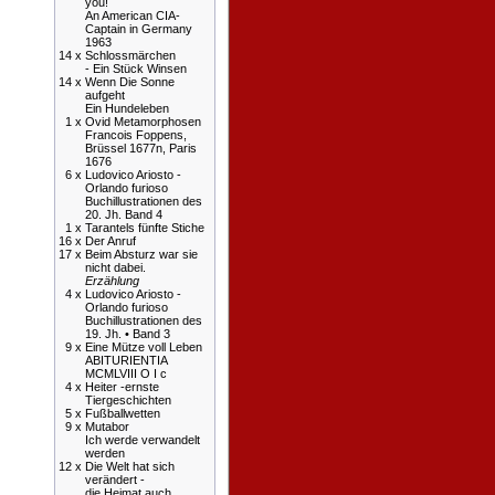
you!
An American CIA-
Captain in Germany
1963
14 x
Schlossmärchen
- Ein Stück Winsen
14 x
Wenn Die Sonne
aufgeht
Ein Hundeleben
1 x
Ovid Metamorphosen
Francois Foppens,
Brüssel 1677n, Paris
1676
6 x
Ludovico Ariosto -
Orlando furioso
Buchillustrationen des
20. Jh. Band 4
1 x
Tarantels fünfte Stiche
16 x
Der Anruf
17 x
Beim Absturz war sie
nicht dabei.
Erzählung
4 x
Ludovico Ariosto -
Orlando furioso
Buchillustrationen des
19. Jh. • Band 3
9 x
Eine Mütze voll Leben
ABITURIENTIA
MCMLVIII O I c
4 x
Heiter -ernste
Tiergeschichten
5 x
Fußballwetten
9 x
Mutabor
Ich werde verwandelt
werden
12 x
Die Welt hat sich
verändert -
die Heimat auch