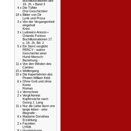
Buchillustrationen des
19. Jh. • Band 3
4 x
Die Tüftler
Drei Geschichten
18 x
Bilder von Dir
Lyrik und Prosa
3 x
Von der Vergangenheit
eingeholt
Krimi
3 x
Ludowico Ariosto •
Orlando Furioso
Buchillustrationen 17.
u. 18. Jh, Bd. 2
5 x
Ein Stern verglüht
PERCY - wahre
Geschichte einer
Hund-Mensch-
Beziehung -
11 x
Von den Winden des
Camino
15 x
Wellengang
10 x
Die Kaperfahrten des
Piraten William Kidd
6 x
Ohne Gott und ohne
Konto
Roman
1 x
Verrechnet
2 x
Vergil Aeneis
Kupferstiche nach
Georg J. Lang
11 x
Nur die Liebe lässt uns
lange leben -
eine
Biografie -
6 x
Madame Dorothea
Erzählung
2 x
Facetten
LYRIK
9 x
Hundeträume