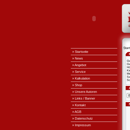
Start
» Startseite
» News
Ge
Ge
» Angebot
H
Ki
» Service
Me
S
» Kalkulation
Sc
» Shop
» Unsere Autoren
» Links / Banner
» Kontakt
» AGB
» Datenschutz
» Impressum