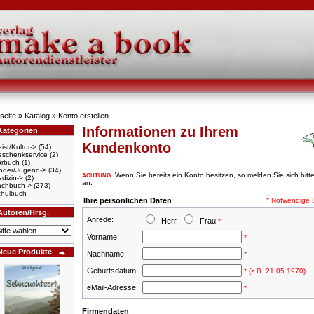
seite
»
Katalog
»
Konto erstellen
Informationen zu Ihrem
Kategorien
Kundenkonto
ist/Kultur->
(54)
schenkservice
(2)
örbuch
(1)
nder/Jugend->
(34)
Wenn Sie bereits ein Konto besitzen, so melden Sie sich bitt
ACHTUNG:
dizin->
(2)
an.
achbuch->
(273)
hulbuch
Ihre persönlichen Daten
* Notwendige 
Autoren/Hrsg.
Anrede:
Herr
Frau
*
Vorname:
*
Neue Produkte
Nachname:
*
Geburtsdatum:
* (z.B. 21.05.1970)
eMail-Adresse:
*
Firmendaten