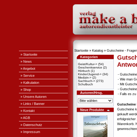
Startseite
»
Katalog
» Gutscheine - Fragen
» Startseite
Gutsch
Kategorien
» News
Antwo
Geist/Kultur->
(54)
Geschenkservice
(2)
» Angebot
Hörbuch
(1)
Kinder/Jugend->
(34)
-
Gutscheine
» Service
Medizin->
(2)
-
Wie man Gu
Sachbuch->
(273)
» Kalkulation
-
Mit Gutsch
Schulbuch
-
Gutscheine
» Shop
Autoren/Hrsg.
-
Falls es z
» Unsere Autoren
» Links / Banner
Gutscheine 
Gutscheine k
Neue Produkte
» Kontakt
gekauft werd
» AGB
erfolgreicher
Warenkorb. 
» Datenschutz
gewnnschten 
» Impressum