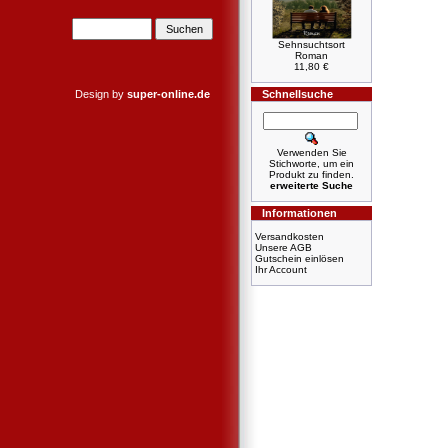
Sehnsuchtsort
Roman
11,80 €
Design by
super-online.de
Schnellsuche
Verwenden Sie
Stichworte, um ein
Produkt zu finden.
erweiterte Suche
Informationen
Versandkosten
Unsere AGB
Gutschein einlösen
Ihr Account