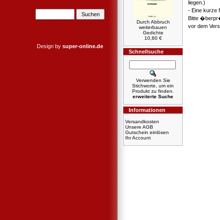
liegen.)
- Eine kurze
Bitte �berpr
Durch Abbruch
vor dem Verse
weiterbauen
Gedichte
10,80 €
Design by
super-online.de
Schnellsuche
Verwenden Sie
Stichworte, um ein
Produkt zu finden.
erweiterte Suche
Informationen
Versandkosten
Unsere AGB
Gutschein einlösen
Ihr Account