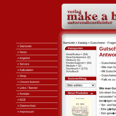
Startseite
»
Katalog
» Gutscheine - Fragen
» Startseite
Gutsch
Kategorien
» News
Antwo
Geist/Kultur->
(54)
Geschenkservice
(2)
» Angebot
Hörbuch
(1)
Kinder/Jugend->
(34)
-
Gutscheine
» Service
Medizin->
(2)
-
Wie man Gu
Sachbuch->
(273)
» Kalkulation
-
Mit Gutsch
Schulbuch
-
Gutscheine
» Shop
Autoren/Hrsg.
-
Falls es z
» Unsere Autoren
» Links / Banner
Wie man Gut
Um einen Guts
Neue Produkte
» Kontakt
versenden" i
» AGB
ben�tigen wi
- Vor- und 
» Datenschutz
- Eine g�lti
» Impressum
- Den gew�ns