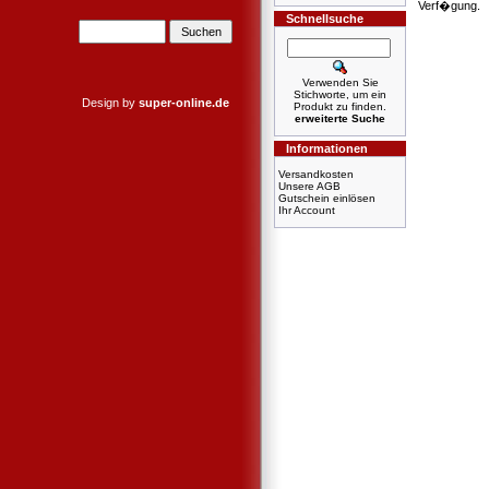
Verf�gung.
Schnellsuche
Verwenden Sie
Stichworte, um ein
Design by
super-online.de
Produkt zu finden.
erweiterte Suche
Informationen
Versandkosten
Unsere AGB
Gutschein einlösen
Ihr Account