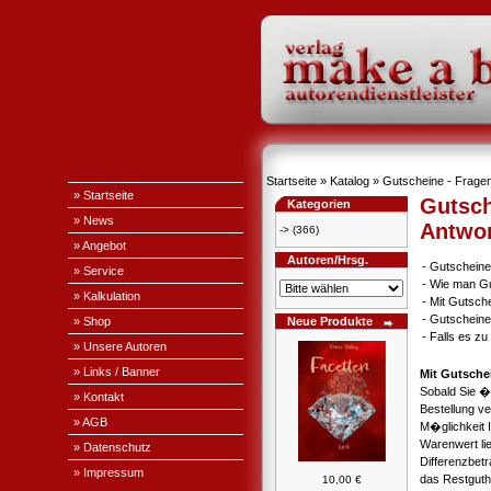
Startseite
»
Katalog
» Gutscheine - Fragen
» Startseite
Gutsch
Kategorien
» News
Antwo
->
(366)
» Angebot
Autoren/Hrsg.
-
Gutscheine
» Service
-
Wie man Gu
» Kalkulation
-
Mit Gutsch
-
Gutscheine
» Shop
Neue Produkte
-
Falls es z
» Unsere Autoren
» Links / Banner
Mit Gutsche
Sobald Sie �
» Kontakt
Bestellung v
» AGB
M�glichkeit 
Warenwert li
» Datenschutz
Differenzbet
» Impressum
das Restguth
10,00 €