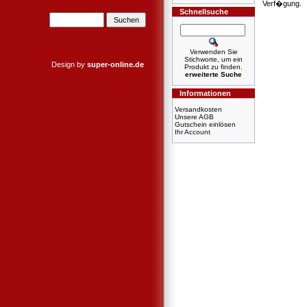
Verf�gung.
Schnellsuche
Verwenden Sie
Stichworte, um ein
Design by
super-online.de
Produkt zu finden.
erweiterte Suche
Informationen
Versandkosten
Unsere AGB
Gutschein einlösen
Ihr Account