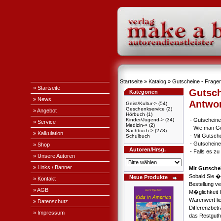
Startseite
»
Katalog
» Gutscheine - Fragen
» Startseite
Gutsch
Kategorien
» News
Antwo
Geist/Kultur->
(54)
Geschenkservice
(2)
» Angebot
Hörbuch
(1)
Kinder/Jugend->
(34)
-
Gutscheine
» Service
Medizin->
(2)
-
Wie man Gu
Sachbuch->
(273)
» Kalkulation
-
Mit Gutsch
Schulbuch
-
Gutscheine
» Shop
Autoren/Hrsg.
-
Falls es z
» Unsere Autoren
» Links / Banner
Mit Gutsche
Sobald Sie �
Neue Produkte
» Kontakt
Bestellung v
» AGB
M�glichkeit 
Warenwert li
» Datenschutz
Differenzbet
» Impressum
das Restguth