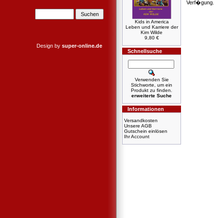
Verf�gung.
Kids in America
Leben und Karriere der
Kim Wilde
9,80 €
Design by
super-online.de
Schnellsuche
Verwenden Sie
Stichworte, um ein
Produkt zu finden.
erweiterte Suche
Informationen
Versandkosten
Unsere AGB
Gutschein einlösen
Ihr Account