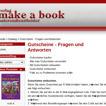
seite
»
Katalog
» Gutscheine - Fragen und Antworten
Gutscheine - Fragen und
Kategorien
Antworten
(366)
Autoren/Hrsg.
-
Gutscheine kaufen
-
Wie man Gutscheine versendet
-
Mit Gutscheinen einkaufen
-
Gutscheine verbuchen
Neue Produkte
-
Falls es zu Problemen kommen sollte
Gutscheine verbuchen.
Wenn Sie einen Gutschein per E-Mail erhalten haben, k�nnen Sie d
wie folgt verbuchen:.
1. Klicken Sie auf den in der E-Mail angegebenen Link. Falls Sie noc
ein pers�nliches Kundenkonto verfngen, haben Sie die M�glichkeit
er�ffnen.
2. W�hrend des Bestellvorganges k�nnen Sie den Code auf der Se
9,80 €