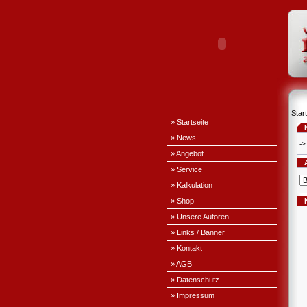
Start
» Startseite
» News
->
» Angebot
» Service
» Kalkulation
» Shop
» Unsere Autoren
» Links / Banner
» Kontakt
» AGB
» Datenschutz
» Impressum