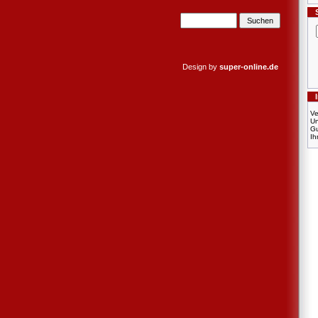
Design by
super-online.de
Ve
U
Gu
Ih