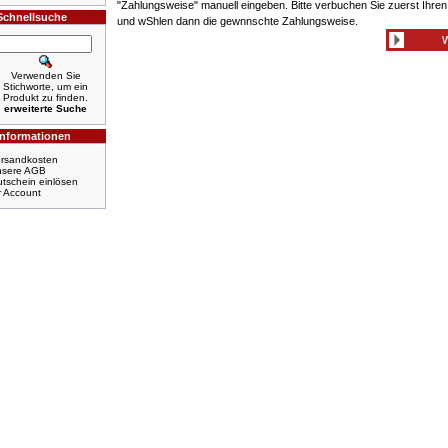
"Zahlungsweise" manuell eingeben. Bitte verbuchen Sie zuerst Ihre
Schnellsuche
und wShlen dann die gewnnschte Zahlungsweise.
Verwenden Sie
Stichworte, um ein
Produkt zu finden.
erweiterte Suche
Informationen
rsandkosten
nsere AGB
tschein einlösen
r Account