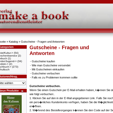
seite
»
Katalog
» Gutscheine - Fragen und Antworten
Gutscheine - Fragen und
Kategorien
Antworten
ist/Kultur->
(54)
schenkservice
(2)
örbuch
(1)
nder/Jugend->
(34)
-
Gutscheine kaufen
dizin->
(2)
-
Wie man Gutscheine versendet
achbuch->
(273)
-
Mit Gutscheinen einkaufen
hulbuch
-
Gutscheine verbuchen
Autoren/Hrsg.
-
Falls es zu Problemen kommen sollte
Gutscheine verbuchen.
Wenn Sie einen Gutschein per E-Mail erhalten haben, k�nnen Sie d
Neue Produkte
wie folgt verbuchen:.
1. Klicken Sie auf den in der E-Mail angegebenen Link. Falls Sie noc
ein pers�nliches Kundenkonto verfngen, haben Sie die M�glichkeit
er�ffnen.
2. W�hrend des Bestellvorganges k�nnen Sie den Code auf der Se