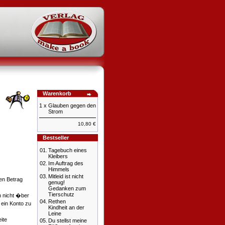
Warenkorb
1 x
Glauben gegen den
Strom
10,80 €
Bestseller
01.
Tagebuch eines
Kleibers
02.
Im Auftrag des
Himmels
03.
Mitleid ist nicht
en Betrag
genug!
Gedanken zum
Tierschutz
h nicht �ber
04.
Rethen
 ein Konto zu
Kindheit an der
Leine
ite
05.
Du stellst meine