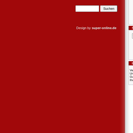
Design by
super-online.de
Ve
U
Gu
Ih