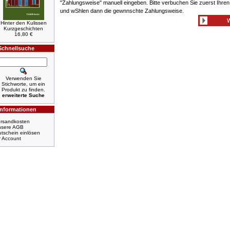
"Zahlungsweise" manuell eingeben. Bitte verbuchen Sie zuerst Ihre
und wShlen dann die gewnnschte Zahlungsweise.
Hinter den Kulissen
Kurzgeschichten
16,80 €
Schnellsuche
Verwenden Sie
Stichworte, um ein
Produkt zu finden.
erweiterte Suche
Informationen
rsandkosten
nsere AGB
tschein einlösen
r Account