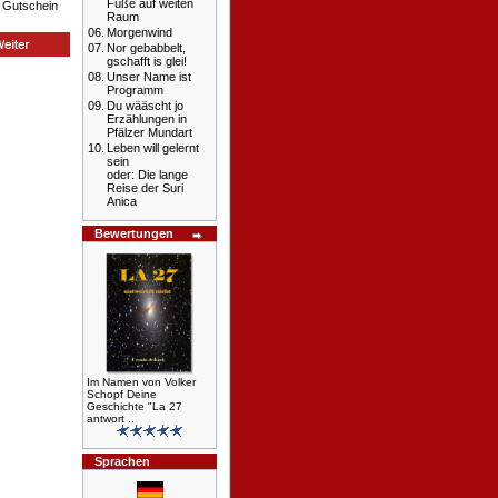
Füße auf weiten
n Gutschein
Raum
06.
Morgenwind
07.
Nor gebabbelt,
gschafft is glei!
08.
Unser Name ist
Programm
09.
Du wääscht jo
Erzählungen in
Pfälzer Mundart
10.
Leben will gelernt
sein
oder: Die lange
Reise der Suri
Anica
Bewertungen
Im Namen von Volker
Schopf Deine
Geschichte "La 27
antwort ..
Sprachen