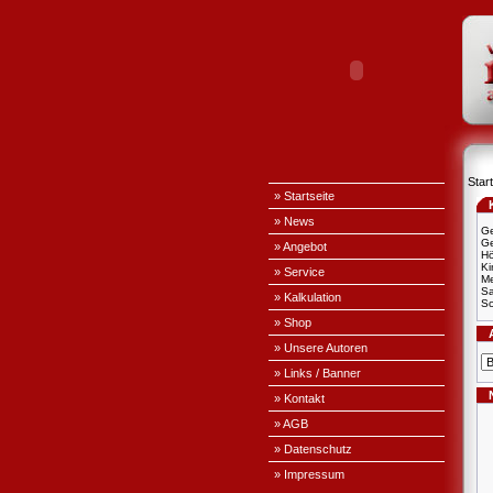
Start
» Startseite
» News
Ge
Ge
» Angebot
H
Ki
» Service
Me
S
» Kalkulation
Sc
» Shop
» Unsere Autoren
» Links / Banner
» Kontakt
» AGB
» Datenschutz
» Impressum