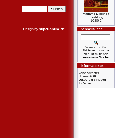
Madame Dorothea
Erzählung
10,80 €
Design by
super-online.de
Schnellsuche
Verwenden Sie
Stichworte, um ein
Produkt zu finden.
erweiterte Suche
Informationen
Versandkosten
Unsere AGB
Gutschein einlösen
Ihr Account