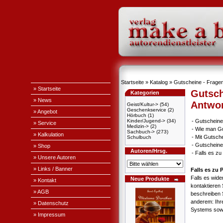
Startseite
»
Katalog
» Gutscheine - Fragen
» Startseite
Gutsch
Kategorien
» News
Antwo
Geist/Kultur->
(54)
Geschenkservice
(2)
» Angebot
Hörbuch
(1)
Kinder/Jugend->
(34)
-
Gutscheine
» Service
Medizin->
(2)
-
Wie man Gu
Sachbuch->
(273)
» Kalkulation
-
Mit Gutsch
Schulbuch
-
Gutscheine
» Shop
Autoren/Hrsg.
-
Falls es z
» Unsere Autoren
» Links / Banner
Falls es zu
Falls es wid
Neue Produkte
» Kontakt
kontaktieren 
» AGB
beschreiben 
anderem: Ihr
» Datenschutz
Systems sowi
» Impressum