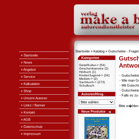
Startseite
»
Katalog
» Gutscheine - Fragen
» Startseite
Gutsch
Kategorien
» News
Antwo
Geist/Kultur->
(54)
Geschenkservice
(2)
» Angebot
Hörbuch
(1)
Kinder/Jugend->
(34)
-
Gutscheine
» Service
Medizin->
(2)
-
Wie man Gu
Sachbuch->
(273)
» Kalkulation
-
Mit Gutsch
Schulbuch
-
Gutscheine
» Shop
Autoren/Hrsg.
-
Falls es z
» Unsere Autoren
» Links / Banner
Bitte w�hlen
Neue Produkte
» Kontakt
» AGB
» Datenschutz
» Impressum