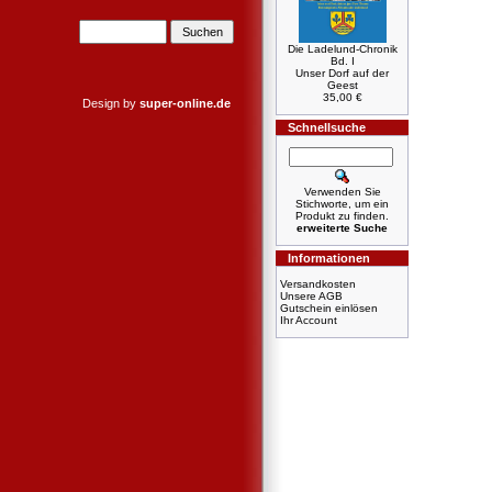
Die Ladelund-Chronik
Bd. I
Unser Dorf auf der
Geest
35,00 €
Design by
super-online.de
Schnellsuche
Verwenden Sie
Stichworte, um ein
Produkt zu finden.
erweiterte Suche
Informationen
Versandkosten
Unsere AGB
Gutschein einlösen
Ihr Account