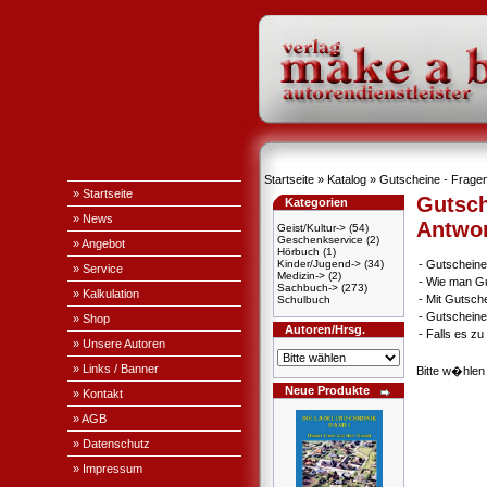
Startseite
»
Katalog
» Gutscheine - Fragen
» Startseite
Gutsch
Kategorien
» News
Antwo
Geist/Kultur->
(54)
Geschenkservice
(2)
» Angebot
Hörbuch
(1)
Kinder/Jugend->
(34)
-
Gutscheine
» Service
Medizin->
(2)
-
Wie man Gu
Sachbuch->
(273)
» Kalkulation
-
Mit Gutsch
Schulbuch
-
Gutscheine
» Shop
Autoren/Hrsg.
-
Falls es z
» Unsere Autoren
» Links / Banner
Bitte w�hlen
Neue Produkte
» Kontakt
» AGB
» Datenschutz
» Impressum