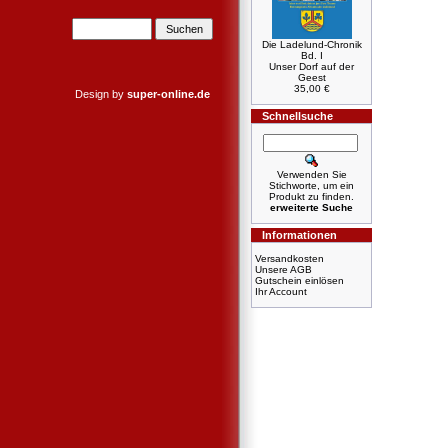
Die Ladelund-Chronik
Bd. I
Unser Dorf auf der
Geest
35,00 €
Design by
super-online.de
Schnellsuche
Verwenden Sie
Stichworte, um ein
Produkt zu finden.
erweiterte Suche
Informationen
Versandkosten
Unsere AGB
Gutschein einlösen
Ihr Account