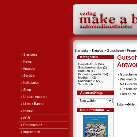
Startseite
»
Katalog
» Gutscheine - Fragen
» Startseite
Gutsch
Kategorien
» News
Antwo
Geist/Kultur->
(54)
Geschenkservice
(2)
» Angebot
Hörbuch
(1)
Kinder/Jugend->
(34)
-
Gutscheine
» Service
Medizin->
(2)
-
Wie man Gu
Sachbuch->
(273)
» Kalkulation
-
Mit Gutsch
Schulbuch
-
Gutscheine
» Shop
Autoren/Hrsg.
-
Falls es z
» Unsere Autoren
» Links / Banner
Bitte w�hlen
Neue Produkte
» Kontakt
» AGB
» Datenschutz
» Impressum