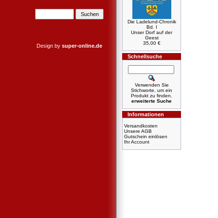
Die Ladelund-Chronik
Bd. I
Unser Dorf auf der
Geest
35,00 €
Design by
super-online.de
Schnellsuche
Verwenden Sie
Stichworte, um ein
Produkt zu finden.
erweiterte Suche
Informationen
Versandkosten
Unsere AGB
Gutschein einlösen
Ihr Account