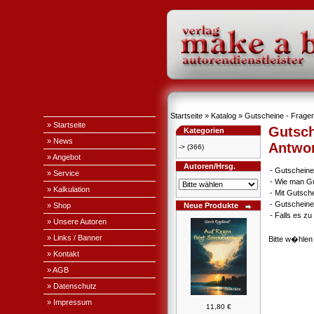
Startseite
»
Katalog
» Gutscheine - Fragen
» Startseite
Gutsch
Kategorien
» News
Antwo
->
(366)
» Angebot
Autoren/Hrsg.
-
Gutscheine
» Service
-
Wie man Gu
» Kalkulation
-
Mit Gutsch
-
Gutscheine
» Shop
Neue Produkte
-
Falls es z
» Unsere Autoren
» Links / Banner
Bitte w�hlen
» Kontakt
» AGB
» Datenschutz
» Impressum
11,80 €