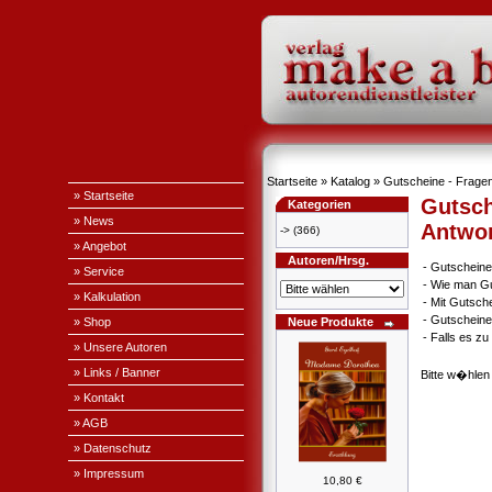
Startseite
»
Katalog
» Gutscheine - Fragen
» Startseite
Gutsch
Kategorien
» News
Antwo
->
(366)
» Angebot
Autoren/Hrsg.
-
Gutscheine
» Service
-
Wie man Gu
» Kalkulation
-
Mit Gutsch
-
Gutscheine
» Shop
Neue Produkte
-
Falls es z
» Unsere Autoren
» Links / Banner
Bitte w�hlen
» Kontakt
» AGB
» Datenschutz
» Impressum
10,80 €