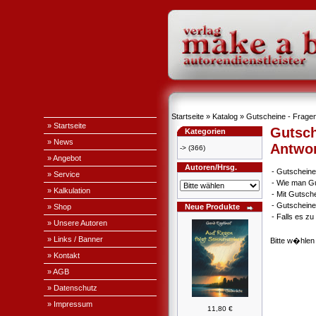
Startseite
»
Katalog
» Gutscheine - Fragen
» Startseite
Gutsch
Kategorien
» News
Antwo
->
(366)
» Angebot
Autoren/Hrsg.
-
Gutscheine
» Service
-
Wie man Gu
» Kalkulation
-
Mit Gutsch
-
Gutscheine
» Shop
Neue Produkte
-
Falls es z
» Unsere Autoren
» Links / Banner
Bitte w�hlen
» Kontakt
» AGB
» Datenschutz
» Impressum
11,80 €