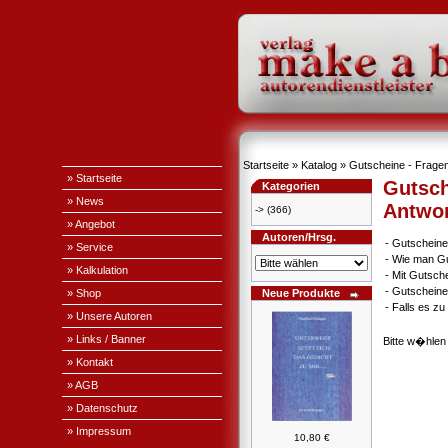
Startseite
»
Katalog
» Gutscheine - Fragen
» Startseite
Gutsch
Kategorien
» News
Antwo
->
(366)
» Angebot
Autoren/Hrsg.
-
Gutscheine
» Service
-
Wie man Gu
» Kalkulation
-
Mit Gutsch
-
Gutscheine
» Shop
Neue Produkte
-
Falls es z
» Unsere Autoren
» Links / Banner
Bitte w�hlen
» Kontakt
» AGB
» Datenschutz
» Impressum
10,80 €