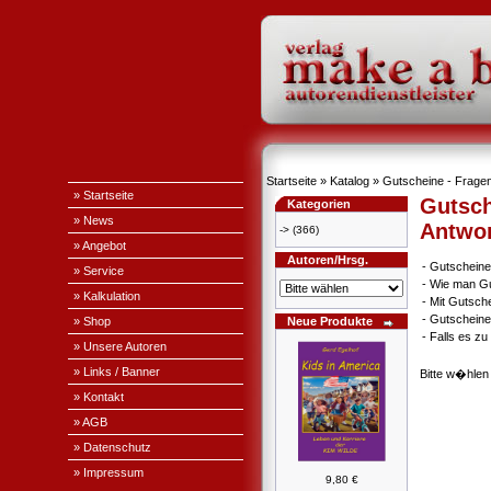
Startseite
»
Katalog
» Gutscheine - Fragen
» Startseite
Gutsch
Kategorien
» News
Antwo
->
(366)
» Angebot
Autoren/Hrsg.
-
Gutscheine
» Service
-
Wie man Gu
» Kalkulation
-
Mit Gutsch
-
Gutscheine
» Shop
Neue Produkte
-
Falls es z
» Unsere Autoren
» Links / Banner
Bitte w�hlen
» Kontakt
» AGB
» Datenschutz
» Impressum
9,80 €