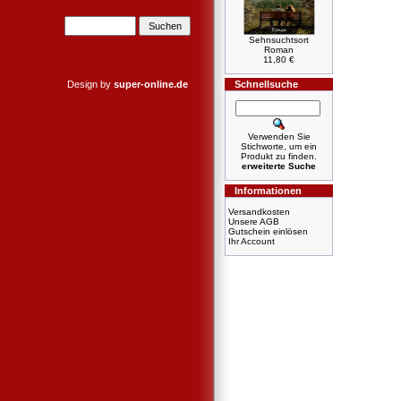
Sehnsuchtsort
Roman
11,80 €
Design by
super-online.de
Schnellsuche
Verwenden Sie
Stichworte, um ein
Produkt zu finden.
erweiterte Suche
Informationen
Versandkosten
Unsere AGB
Gutschein einlösen
Ihr Account