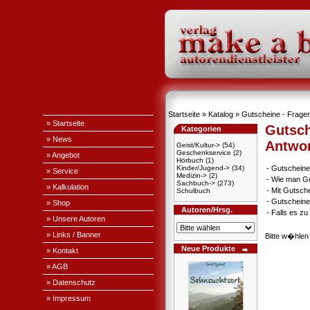
Startseite
»
Katalog
» Gutscheine - Fragen
» Startseite
Gutsch
Kategorien
» News
Antwo
Geist/Kultur->
(54)
Geschenkservice
(2)
» Angebot
Hörbuch
(1)
Kinder/Jugend->
(34)
-
Gutscheine
» Service
Medizin->
(2)
-
Wie man Gu
Sachbuch->
(273)
» Kalkulation
-
Mit Gutsch
Schulbuch
-
Gutscheine
» Shop
Autoren/Hrsg.
-
Falls es z
» Unsere Autoren
» Links / Banner
Bitte w�hlen
Neue Produkte
» Kontakt
» AGB
» Datenschutz
» Impressum