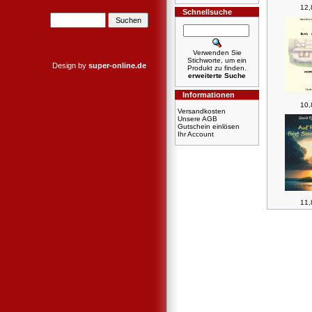
12,
Schnellsuche
Verwenden Sie
Stichworte, um ein
Design by
super-online.de
Produkt zu finden.
erweiterte Suche
Informationen
10,
Versandkosten
Unsere AGB
Gutschein einlösen
Ihr Account
11,