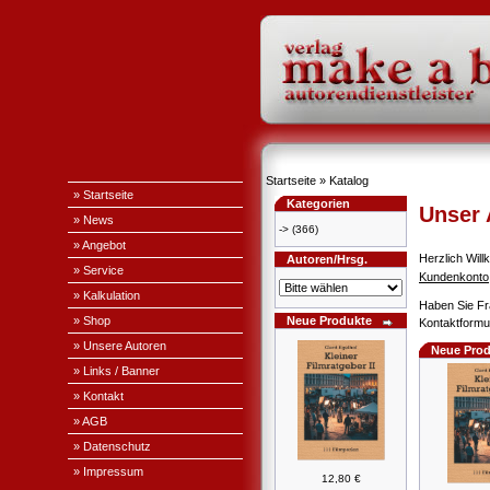
Startseite
»
Katalog
» Startseite
Kategorien
Unser
» News
->
(366)
» Angebot
Herzlich Wi
Autoren/Hrsg.
» Service
Kundenkonto
» Kalkulation
Haben Sie Fr
» Shop
Neue Produkte
Kontaktformul
» Unsere Autoren
Neue Prod
» Links / Banner
» Kontakt
» AGB
» Datenschutz
» Impressum
12,80 €