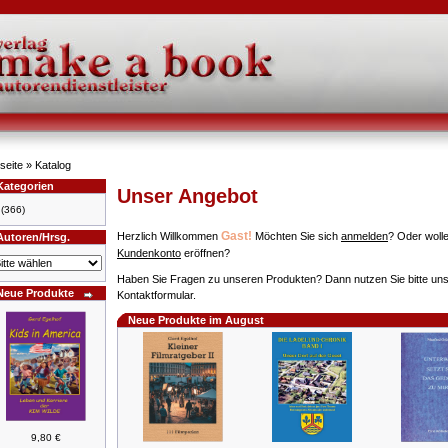
seite
»
Katalog
Kategorien
Unser Angebot
(366)
Gast!
Herzlich Willkommen
Möchten Sie sich
anmelden
? Oder wolle
Autoren/Hrsg.
Kundenkonto
eröffnen?
Haben Sie Fragen zu unseren Produkten? Dann nutzen Sie bitte un
Neue Produkte
Kontaktformular.
Neue Produkte im August
9,80 €