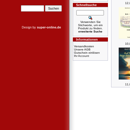
12,
Schnellsuche
Verwenden Sie
Stichworte, um ein
Design by
super-online.de
Produkt zu finden.
erweiterte Suche
Informationen
10,
Versandkosten
Unsere AGB
Gutschein einlösen
Ihr Account
11,