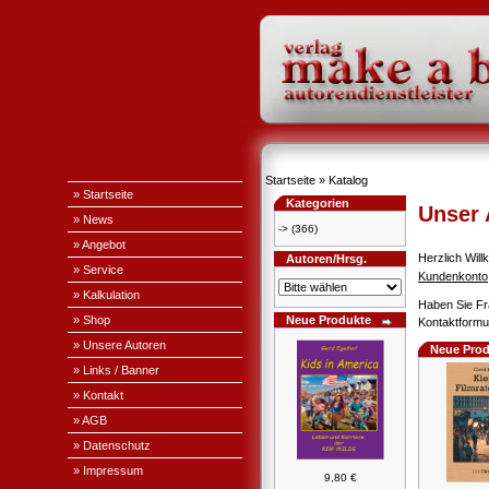
Startseite
»
Katalog
» Startseite
Kategorien
Unser
» News
->
(366)
» Angebot
Herzlich Wi
Autoren/Hrsg.
» Service
Kundenkonto
» Kalkulation
Haben Sie Fr
» Shop
Neue Produkte
Kontaktformul
» Unsere Autoren
Neue Prod
» Links / Banner
» Kontakt
» AGB
» Datenschutz
» Impressum
9,80 €