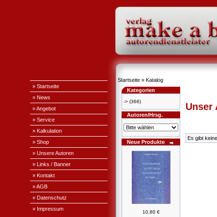
Startseite
»
Katalog
» Startseite
Kategorien
» News
->
(366)
Unser
» Angebot
Autoren/Hrsg.
» Service
» Kalkulation
Es gibt kein
» Shop
Neue Produkte
» Unsere Autoren
» Links / Banner
» Kontakt
» AGB
» Datenschutz
» Impressum
10,80 €