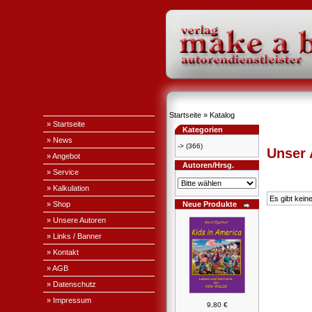
Startseite
»
Katalog
» Startseite
Kategorien
» News
->
(366)
Unser
» Angebot
Autoren/Hrsg.
» Service
» Kalkulation
Es gibt kein
» Shop
Neue Produkte
» Unsere Autoren
» Links / Banner
» Kontakt
» AGB
» Datenschutz
» Impressum
9,80 €