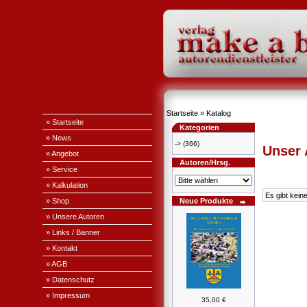
Startseite
»
Katalog
» Startseite
Kategorien
» News
->
(366)
Unser
» Angebot
Autoren/Hrsg.
» Service
» Kalkulation
Es gibt kein
» Shop
Neue Produkte
» Unsere Autoren
» Links / Banner
» Kontakt
» AGB
» Datenschutz
» Impressum
35,00 €