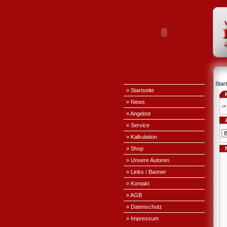
Start
» Startseite
» News
->
» Angebot
» Service
» Kalkulation
» Shop
» Unsere Autoren
» Links / Banner
» Kontakt
» AGB
» Datenschutz
» Impressum