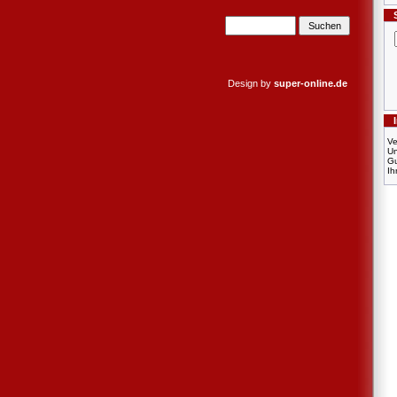
Design by
super-online.de
Ve
U
Gu
Ih