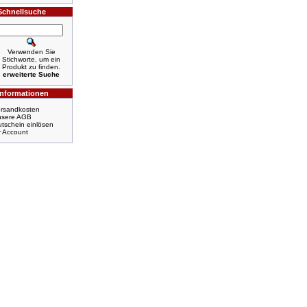
Schnellsuche
Verwenden Sie
Stichworte, um ein
Produkt zu finden.
erweiterte Suche
Informationen
rsandkosten
nsere AGB
tschein einlösen
r Account