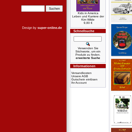
Kids in America
Leben und Karriere der
Kim Wilde
9,80 €
Design by
super-online.de
Schnellsuche
Verwenden Sie
Stichworte, um ein
Produkt zu finden.
erweiterte Suche
Informationen
Versandkosten
Unsere AGB
Gutschein einlösen
Ihr Account