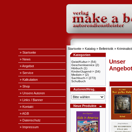
Startseite
»
Katalog
»
Belletristik
»
Kriminalist
» Startseite
Kategorien
» News
Unser
Geist/Kultur->
(54)
Geschenkservice
(2)
» Angebot
Angebo
Hörbuch
(1)
Kinder/Jugend->
(34)
» Service
Medizin->
(2)
Sachbuch->
(273)
» Kalkulation
Schulbuch
» Shop
Autoren/Hrsg.
» Unsere Autoren
» Links / Banner
Neue Produkte
» Kontakt
» AGB
» Datenschutz
» Impressum