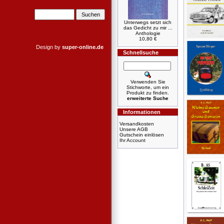
Unterwegs setzt sich
das Gedicht zu mir ...
Anthologie
10,80 €
Design by
super-online.de
Schnellsuche
Verwenden Sie
Stichworte, um ein
Produkt zu finden.
erweiterte Suche
Informationen
Versandkosten
Unsere AGB
Gutschein einlösen
Ihr Account