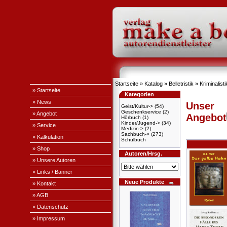
Startseite
»
Katalog
»
Belletristik
»
Kriminalisti
» Startseite
Kategorien
» News
Unser
Geist/Kultur->
(54)
Geschenkservice
(2)
» Angebot
Angebot
Hörbuch
(1)
Kinder/Jugend->
(34)
» Service
Medizin->
(2)
Sachbuch->
(273)
» Kalkulation
Schulbuch
» Shop
Autoren/Hrsg.
» Unsere Autoren
» Links / Banner
Neue Produkte
» Kontakt
» AGB
» Datenschutz
» Impressum