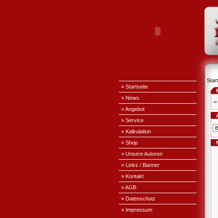
Start
» Startseite
» News
->
» Angebot
» Service
» Kalkulation
» Shop
» Unsere Autoren
» Links / Banner
» Kontakt
» AGB
» Datenschutz
» Impressum