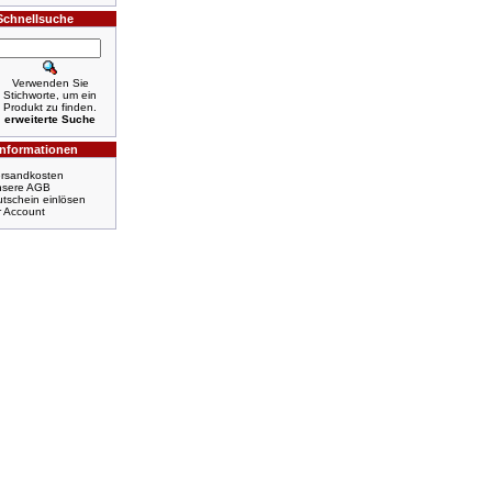
Schnellsuche
Verwenden Sie
Stichworte, um ein
Produkt zu finden.
erweiterte Suche
Informationen
rsandkosten
nsere AGB
tschein einlösen
r Account