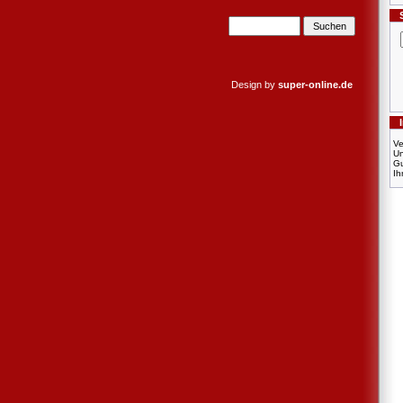
Design by
super-online.de
Ve
U
Gu
Ih