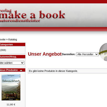
seite
»
Katalog
Kategorien
(366)
Unser Angebot
Darstellen:
Autoren/Hrsg.
Neue Produkte
Es gibt keine Produkte in dieser Kategorie.
11,80 €