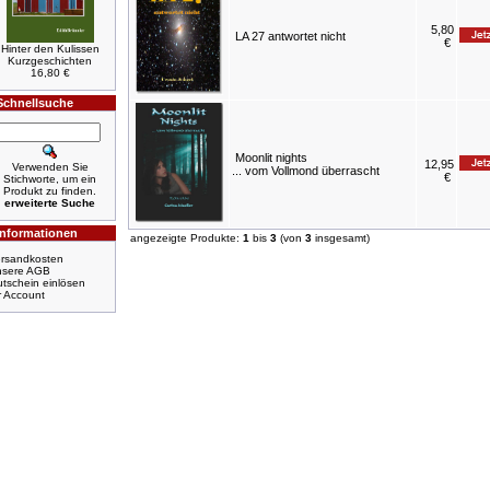
5,80
LA 27 antwortet nicht
€
Hinter den Kulissen
Kurzgeschichten
16,80 €
Schnellsuche
Moonlit nights
12,95
Verwenden Sie
... vom Vollmond überrascht
€
Stichworte, um ein
Produkt zu finden.
erweiterte Suche
Informationen
angezeigte Produkte:
1
bis
3
(von
3
insgesamt)
rsandkosten
nsere AGB
tschein einlösen
r Account