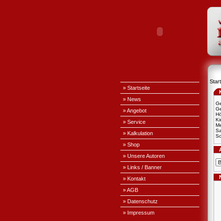
Start
» Startseite
» News
Ge
Ge
» Angebot
H
Ki
» Service
Me
S
» Kalkulation
Sc
» Shop
» Unsere Autoren
» Links / Banner
» Kontakt
» AGB
» Datenschutz
» Impressum