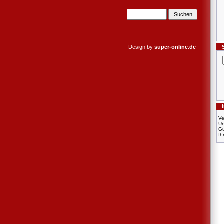
Design by
super-online.de
Ve
U
Gu
Ih