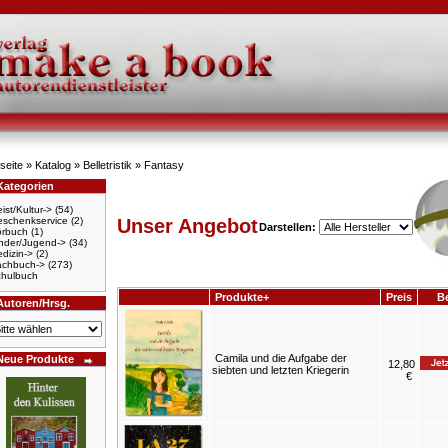
seite
»
Katalog
»
Belletristik
»
Fantasy
Kategorien
ist/Kultur->
(54)
schenkservice
(2)
Unser Angebot
Darstellen:
örbuch
(1)
nder/Jugend->
(34)
dizin->
(2)
achbuch->
(273)
hulbuch
Produkte+
Preis
Be
Autoren/Hrsg.
Camila und die Aufgabe der
Neue Produkte
12,80
siebten und letzten Kriegerin
€