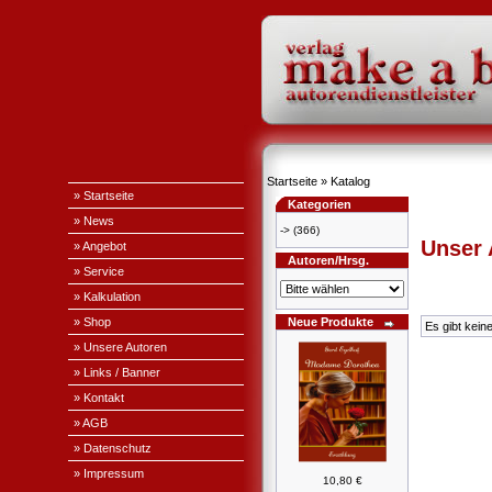
Startseite
»
Katalog
» Startseite
Kategorien
» News
->
(366)
Unser
» Angebot
Autoren/Hrsg.
» Service
» Kalkulation
» Shop
Neue Produkte
Es gibt kein
» Unsere Autoren
» Links / Banner
» Kontakt
» AGB
» Datenschutz
» Impressum
10,80 €